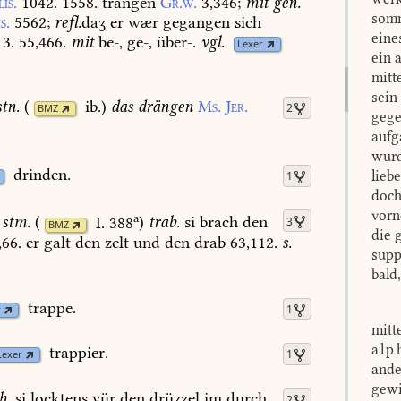
lis.
1042.
1558.
trangen
Gr.w.
3,346
;
mit
gen.
somm
s.
5562
;
refl.
daʒ
er
wær
gegangen
sich
eine
3.
55,466.
mit
be-,
ge-,
über-.
vgl.
Lexer
ein 
mitt
sein
stn.
(
ib.
)
das
drängen
Ms.
Jer.
2
BMZ
gege
aufg
wurd
drinden.
lieb
1
doch
vorn
a
stm.
(
I. 388
)
trab.
si
brach
den
3
BMZ
die 
,66.
er
galt
den
zelt
und
den
drab
63,112.
s.
supp
bald
trappe.
1
r
mitt
alp
trappier.
1
Lexer
ande
gewi
h.
si
locktens
vür
den
drüʒʒel
im
durch
2