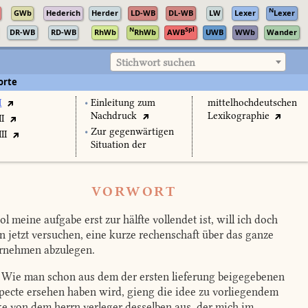
N
GWb
Hederich
Herder
LD-WB
DL-WB
LW
Lexer
Lexer
N
Spl
DR-WB
RD-WB
RhWb
RhWb
AWB
UWB
WWb
Wander
Stichwort suchen
orte
I
•
Einleitung zum
mittelhochdeutschen
Nachdruck
Lexikographie
II
•
Zur gegenwärtigen
II
Situation der
VORWORT
l meine aufgabe erst zur hälfte vollendet ist, will ich doch
n jetzt versuchen, eine kurze rechenschaft über das ganze
rnehmen abzulegen.
Wie man schon aus dem der ersten lieferung beigegebenen
pecte ersehen haben wird, gieng die idee zu vorliegendem
e von dem herrn verleger desselben aus, der mich im