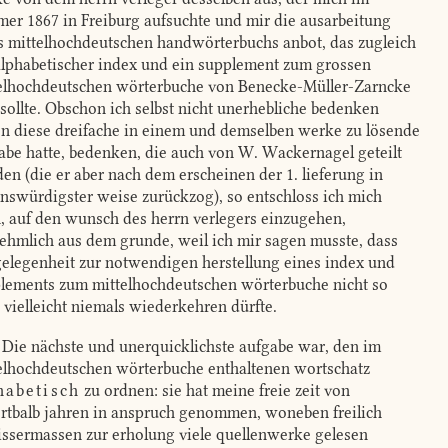
er 1867 in Freiburg aufsuchte und mir die ausarbeitung
s mittelhochdeutschen handwörterbuchs anbot, das zugleich
alphabetischer index und ein supplement zum grossen
elhochdeutschen wörterbuche von Benecke-Müller-Zarncke
 sollte. Obschon ich selbst nicht unerhebliche bedenken
n diese dreifache in einem und demselben werke zu lösende
abe hatte, bedenken, die auch von W. Wackernagel geteilt
en (die er aber nach dem erscheinen der 1. lieferung in
enswürdigster weise zurückzog), so entschloss ich mich
, auf den wunsch des herrn verlegers einzugehen,
ehmlich aus dem grunde, weil ich mir sagen musste, dass
gelegenheit zur notwendigen herstellung eines index und
lements zum mittelhochdeutschen wörterbuche nicht so
, vielleicht niemals wiederkehren dürfte.
Die nächste und unerquicklichste aufgabe war, den im
elhochdeutschen wörterbuche enthaltenen wortschatz
habetisch
zu ordnen: sie hat meine freie zeit von
rtbalb jahren in anspruch genommen, woneben freilich
ssermassen zur erholung viele quellenwerke gelesen