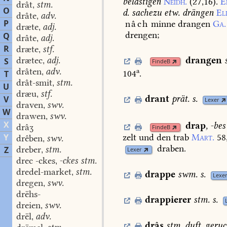
belästigen
Neidh.
(27,16).
E
drât
stm.
,
O
d.
sache
zu
etw.
drängen
Eli
drâte
adv.
,
P
nâch
minne
drangen
Ga.
dræte
adj.
,
drengen;
Q
drâte
adj.
,
R
dræte
stf.
,
drætec
adj.
drangen
S
,
FindeB
drâten
adv.
a
,
104
.
T
drât-smit
stm.
,
U
dræu
stf.
,
drant
prät.
s.
V
Lexer
draven
swv.
,
W
drawen
swv.
,
X
drap
,
-bes
drâʒ
FindeB
Y
zelt
und
den
trab
Mart.
58
drêben
swv.
,
draben.
dreber
stm.
Z
,
Lexer
drec -ckes
-ckes stm.
,
dredel-market
stm.
,
drappe
swm.
s.
Lexe
dregen
swv.
,
drëhs-
drappierer
stm.
s.
dreien
swv.
,
drël
adv.
,
drâs
stm.
duft,
geruc