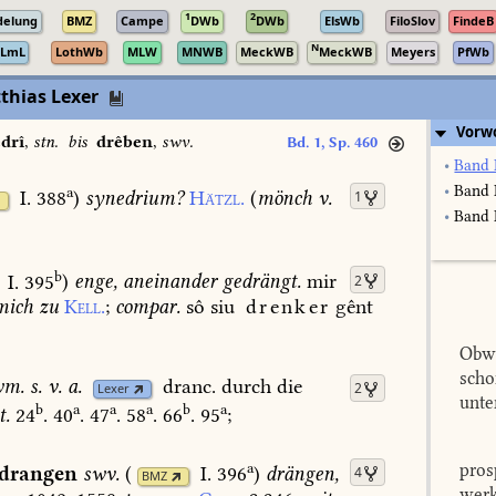
1
2
delung
BMZ
Campe
DWb
DWb
ElsWb
FiloSlov
FindeB
N
LmL
LothWb
MLW
MNWB
MeckWB
MeckWB
Meyers
PfWb
thias Lexer
Vorw
drî
,
stn.
bis
drêben
,
swv.
Bd. 1, Sp. 460
•
Band 
•
Band 
a
I. 388
)
synedrium?
Hätzl.
(
mönch
v.
1
•
Band I
b
I. 395
)
enge,
aneinander
gedrängt.
mir
2
ich
zu
Kell.
;
compar.
sô
siu
drenker
gênt
Obwo
scho
wm.
s.
v.
a.
dranc.
durch
die
2
Lexer
unte
b
a
a
a
b
a
t.
24
.
40
.
47
.
58
.
66
.
95
;
a
pros
drangen
swv.
(
I. 396
)
drängen,
4
BMZ
werk