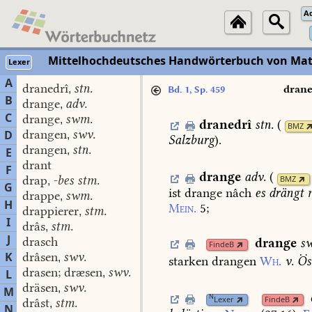
A
Mittelhochdeutsches Handwörterbuch von Mat
Lexer
A
dranedrî
stn.
,
drane
Bd. 1, Sp. 459
B
drange
adv.
,
C
drange
swm.
,
dranedrî
stn.
(
BMZ
drangen
swv.
D
,
Salzburg
).
drangen
stn.
,
E
drant
F
drange
adv.
(
drap
-bes stm.
BMZ
,
G
ist
drange
nâch
es
drängt
m
drappe
swm.
,
H
Mein.
5
;
drappierer
stm.
,
I
drâs
stm.
,
J
drasch
drange
s
FindeB
K
drâsen
swv.
,
starken
drangen
Wh.
v.
Ös
drasen; dræsen
swv.
L
,
dräsen
swv.
,
M
N
Lexer
FindeB
drâst
stm.
,
N