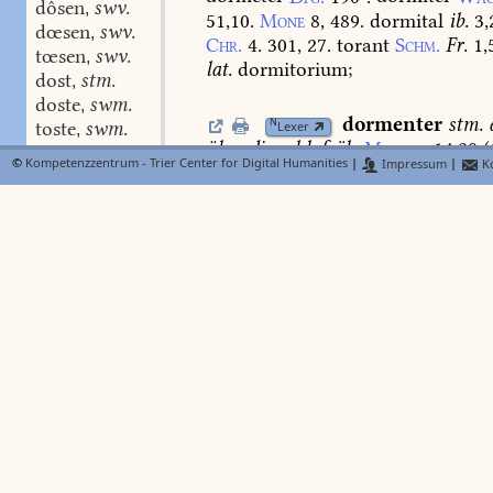
dôsen
swv.
,
51,10.
Mone
8,
489.
dormital
ib.
3,
dœsen
swv.
,
Chr.
4.
301,
27.
torant
Schm.
Fr.
1,
tœsen
swv.
,
lat.
dormitorium;
dost
stm.
,
doste
swm.
,
dormenter
stm.
N
toste
swm.
Lexer
,
über
die
schlafsäle
Mone
z.
14,28
(
doste
swm.
,
©
Kompetenzzentrum - Trier Center for Digital Humanities
|
Impressum
|
Ko
19,334;
toste
swm.
,
dotâz
stf.
,
doter
swm.
dormieren
swv.
,
FindeB
dotieren
swv.
bî
der
wol
getânen
ein
ganze
nah
,
dotte
b
dormieren
Msh.
1,15
.
aus
lat.
dor
dottin
douchen
dorn-
s.
doner-;
,
dorn
swv.
dougen
donren.
douhen
doum
dorn
stm.
(
doum
stm.
,
FindeB
BMZ
doumen
swv.
im
15.
jh.
auch
unorgan.
erweitert
,
doum-hader
m.
unten
):
dorn,
stachel,
eigentl.
u.
bil
,
doum-mëʒʒer
stn.
noch:
swer
die
rôsen
grîfet
an,
sol
,