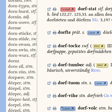
dornen
swv.
,
dorn-ëʒʒen
stn.
,
dorf-stat
stf.
dorf
FindeB
dorn-hurst
stf.
,
h.
lied
122,27.
123,33.
an
allen
de
dornîn
adj.
,
dorfsteten
und
dörfern
Mz.
3,197
dorn-ouwe
stf.
,
dornse
dorfte
prät.
s.
dürf
dorn-stücke
stn.
Lexer
,
dorn-stûde
swf.
,
dorn-swam
stm.
,
dorf-tocke
swf.
(
II
BMZ
dorn-swîn
stn.
,
dorfpuppe,
geputztes
dorfmädchen
dorn-wurz
stf.
,
dornz
dorf-tumbec
adj.
(
BMZ
dorn-zîl
stm.
,
bäurisch,
unverständig
Renn.
dorn-zûn
stm.
,
dorpære
stm.
,
dörper
stm.
dorf-tuom
stn.
s.
,
Lexer
dörpel
stm.
,
dörpec
adj.
,
dorf-vihe
stn.
dorfvieh
Gr.w
dörpec-heit
stf.
,
dorpel
stm.
,
dorf-volc
stm.
ba
N
Lexer
dörpel
stm.
,