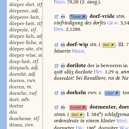
Freid.
70,20
(2.
ausg.
).
dörper-diet
stf.
,
dörperec
adj.
,
dorf-vride
stm.
N
dörperec-heit
stf.
Lexer
,
einfriedigung
des
dorfes
Gr.w.
3,54
dörper-heit
stf.
,
Dwb.
2,1280.
dörperîe
stf.
,
dörper-lich
adj.
,
dörper-lîche
adv.
,
dorf-wîp
stn.
(
III. 
BMZ
dörper-site
stm.
,
bäuerin
Neidh.
dörper-wîse
adj.
,
dorp-heit
stf.
,
dorilote
der
is
beworren
in
dörpisch
adj.
,
quît
alliʒ
dorilote
Hpt.
1,29
u.
anm
dorreht
adj.
,
dorenlot!
bei
Ravalliere,
roi
de
Nav
dorren
swv.
,
dorren
m.
,
dorkeln
swv.
s.
to
dorsche
swf.
Lexer
,
dort
adv.
,
dortze
dormenter
,
dor
FindeB
dôs
a
stmn.
(
I. 384
)
schlafgema
BMZ
doschesse
stf.
,
ordensleute
in
einem
kloster
Myst.
dôsen
swv.
,
c
dormeter
Dfg.
190
.
dormiter
Wac