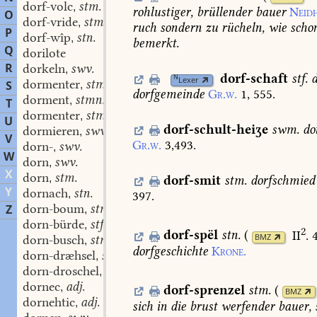
dorf-volc
stm.
,
rohlustiger,
brüllender
bauer
Neidh
O
dorf-vride
stm.
,
ruch
sondern
zu
rücheln,
wie
scho
P
dorf-wîp
stn.
,
bemerkt.
Q
dorilote
R
dorkeln
swv.
,
dorf-schaft
stf.
d
N
Lexer
dormenter
stmn.
S
,
dorfgemeinde
Gr.w.
1,
555.
dorment
stmn.
,
T
dormenter
stm.
,
U
dorf-schult-heiʒe
swm.
do
dormieren
swv.
,
V
Gr.w.
3,493.
dorn-
swv.
,
W
dorn
swv.
,
X
dorn
stm.
,
dorf-smit
stm.
dorfschmied
Y
dornach
stn.
,
397.
dorn-boum
stm.
Z
,
dorn-bürde
stf.
,
2
dorf-spël
stn.
(
II
. 
BMZ
dorn-busch
stm.
,
dorfgeschichte
Krone.
dorn-dræhsel
stm.
,
dorn-droschel
stf.
,
dornec
adj.
,
dorf-sprenzel
stm.
(
BMZ
dornehtic
adj.
,
sich
in
die
brust
werfender
bauer,