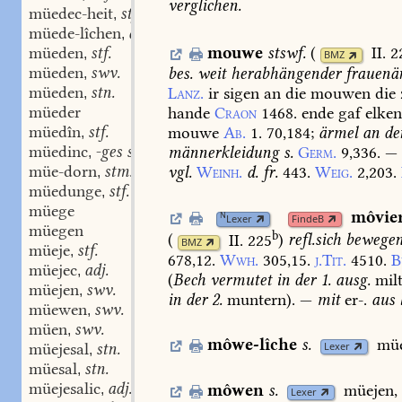
verglichen.
müedec-heit
stf.
,
müede-lîchen
adv.
,
müeden
stf.
mouwe
stswf.
(
II. 
,
BMZ
müeden
swv.
bes.
weit
herabhängender
frauenä
,
müeden
stn.
Lanz.
ir
sigen
an
die
mouwen
die
,
müeder
hande
Craon
1468.
ende
gaf
elke
müedîn
stf.
mouwe
Ab.
1.
70,184
;
ärmel
an
de
,
müedinc
-ges stm.
männerkleidung
s.
Germ.
9,336.
—
,
müe-dorn
stm.
vgl.
Weinh.
d.
fr.
443.
Weig.
2,203.
,
müedunge
stf.
,
müege
môvie
N
Lexer
FindeB
müegen
b
(
II. 225
)
refl.
sich
bewege
BMZ
müeje
stf.
,
678,12.
Wwh.
305,15.
j.Tit.
4510.
B
müejec
adj.
,
(
Bech
vermutet
in
der
1.
ausg.
mil
müejen
swv.
,
in
der
2.
muntern).
—
mit
er-.
aus
müewen
swv.
,
müen
swv.
,
môwe-lîche
s.
müe
müejesal
stn.
Lexer
,
müesal
stn.
,
müejesalic
adj.
môwen
s.
müejen,
,
Lexer