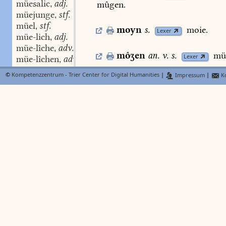
müesalic
adj.
mûgen.
,
müejunge
stf.
,
müel
stf.
,
moyn
s.
moie.
Lexer
müe-lich
adj.
,
müe-lîche
adv.
,
môʒen
an. v.
s.
mü
Lexer
müe-lîchen
adv.
,
mueme
©
Kompetenzzentrum - Trier Center for Digital Humanities
|
Impressum
|
Ko
mü
,
mû
stf.
s.
müej
müemelîn
stn.
,
Lexer
müemel
stn.
,
müemelinc -ges
-ges stm.
,
mubel
,
mübel
stm.
(
BMZ
müen
das
fahrende
gut
Weist.
(möbel
2,2
mûen
mlat.
mobile,
mobilia.
müesal
müeselîn
stn.
,
müete
stf. adj.
,
müetelîn
stn.
,
müeten
müeterîn
adj.
,
müeter-lich
adj.
,
müeter-lîche
adv.
,
müeter-lîcheit
stf.
,