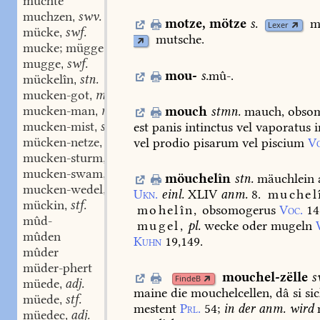
muchte
muchzen
swv.
,
motze
,
mötze
s.
m
Lexer
mücke
swf.
,
mutsche.
mucke; mügge
swf.
,
mugge
swf.
,
mou-
s.
mû-.
mückelîn
stn.
,
mucken-got
m.
,
mucken-man
m.
mouch
stmn.
mauch,
obsom
,
mucken-mist
stm.
est
panis
intinctus
vel
vaporatus
i
,
mücken-netze
stn.
vel
prodio
pisarum
vel
piscium
Vo
,
mucken-sturm
stm.
,
mucken-swam
stm.
,
möuchelîn
stn.
mäuchlein
mucken-wedel
stm.
,
Ukn.
einl.
XLIV
anm.
8.
muchel
mückin
stf.
,
mohelîn,
obsomogerus
Voc.
14
mûd-
mugel,
pl.
wecke
oder
mugeln
mûden
Kuhn
19,149.
mûder
müder-phert
mouchel-zëlle
s
FindeB
müede
adj.
,
maine
die
mouchelcellen,
dâ
si
si
müede
stf.
,
mestent
Prl.
54
;
in
der
anm.
wird
müedec
adj.
,