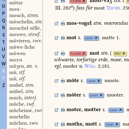
most-vaʒ
stn.
(
FindeB
mötze
O
a
III. 282
)
fass
für
most
Teichn.
23
mou-
P
mouch
stmn.
,
Q
möuchelîn
stn.
,
mos-vogel
stm.
mocroculus
R
mouchel-zëlle
swf.
,
mouwe
stswf.
S
,
mot
s.
matte
1.
Lexer
môvieren
swv.
,
T
môwe-lîche
U
mot
stn.
(
môwen
FindeB
BMZ
V
schwarze,
torfartige
erde,
moor,
mo
moyn
W
vgl.
moder
u.
Weig.
2,181.
môʒen
an. v.
,
X
mü
stf.
,
Y
mû
stf.
,
môte
s.
muote.
Lexer
mubel
stm.
Z
,
mübel
stm.
,
môter
s.
muoter.
Lexer
much
interj.
,
mûche
swf.
,
moter
,
motter
s.
mûcheime
swm.
Lexer
,
muchelîn
mûchen
swv.
,
mothe
,
mott
s.
ma
Lexer