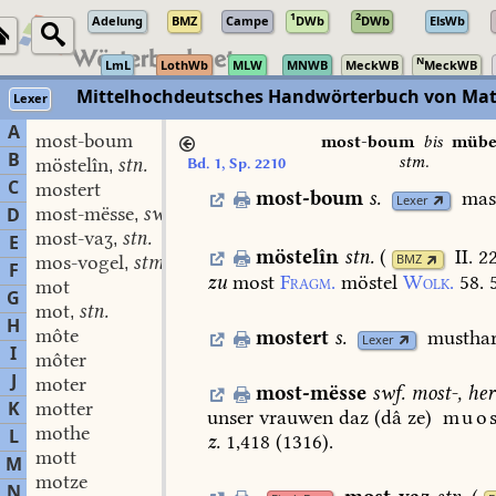
1
2
Adelung
BMZ
Campe
DWb
DWb
ElsWb
N
LmL
LothWb
MLW
MNWB
MeckWB
MeckWB
Mittelhochdeutsches Handwörterbuch von Mat
Lexer
A
most-boum
most-boum
bis
mübe
B
stm.
möstelîn
stn.
Bd. 1, Sp. 2210
,
C
mostert
most-boum
s.
mas
Lexer
most-mësse
swf.
D
,
most-vaʒ
stn.
,
E
möstelîn
stn.
(
II. 2
mos-vogel
stm.
BMZ
,
F
zu
most
Fragm.
möstel
Wolk.
58.
5
mot
G
mot
stn.
,
H
môte
mostert
s.
musthar
Lexer
I
môter
J
moter
most-mësse
swf.
most-,
her
K
motter
unser
vrauwen
daz
(dâ
ze)
muos
mothe
L
z.
1,418
(
1316
).
mott
M
motze
N