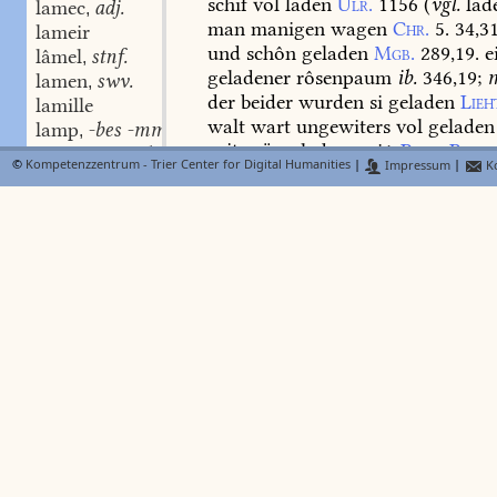
schif
vol
laden
Ulr.
1156
(
vgl.
lade
lamec
adj.
,
man
manigen
wagen
Chr.
5.
34,31
lameir
und
schôn
geladen
Mgb.
289,19.
e
lâmel
stnf.
,
geladener
rôsenpaum
ib.
346,19
;
m
lamen
swv.
,
der
beider
wurden
si
geladen
Lieh
lamille
walt
wart
ungewiters
vol
geladen
lamp
-bes -mmes stn.
,
mit
präpos.
laden
mit
Parz.
Bon.
lam -mmes
-bes -mmes stn.
,
©
Kompetenzzentrum - Trier Center for Digital Humanities
|
Impressum
|
Ko
l.
Chr.
2.
306,
16.
geladen
mit
scha
lampâde
swf.
,
mit
nôt
Troj.
2056,
mit
kumber
ib
Lampardîe
stf.
,
leide
Hpt.
7.
367,7,
mit
schônheit
Lamparte
swm. st.
,
5977.
geladen
von
Wigam.
3540.
Lamparten-lant
stn.
,
2.
317,10
),
ûf,
be-,
ent-,
er-,
ge-
(
Tr
Lamparter
stm.
,
über-,
ver-.
—
gt.
hlathan,
vgl.
Dief
lampartisch
adj.
,
lamparûr
lampe
swf. st.
laden
stn.
das
auf
,
FindeB
lampel
swf.
,
2.
255,20.
lampel
stn.
,
lämpel
stn.
,
laden
swv.
(
FindeB
BMZ
lampen
swv.
,
prät.
ladete,
latte,
lâte,
part.
gelade
lampen-glas
stn.
,
gelât;
daneben
trat
schon
früh
ver
lampen-vaʒ
stn.
,