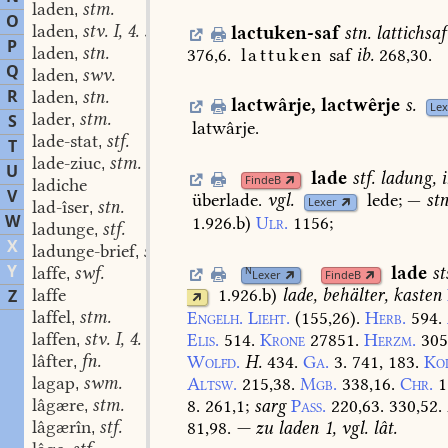
laden
stm.
,
O
laden
stv. I, 4. swv.
lactuken-saf
stn.
lattichsaf
,
P
laden
stn.
376,6.
lattuken
saf
ib.
268,30.
,
Q
laden
swv.
,
R
laden
stn.
,
lactwârje
,
lactwêrje
s.
Lex
lader
stm.
S
,
latwârje.
lade-stat
stf.
,
T
lade-ziuc
stm.
,
U
lade
stf.
ladung,
FindeB
ladiche
V
überlade.
vgl.
lede;
—
stn
Lexer
lad-îser
stn.
,
W
1.926.b
)
Ulr.
1156
;
ladunge
stf.
,
X
ladunge-brief
stm.
,
Y
lade
st
laffe
swf.
N
,
Lexer
FindeB
laffe
1.926.b
)
lade,
behälter,
kasten
Z
laffel
stm.
Engelh.
Lieht.
(155,26).
Herb.
594.
,
laffen
stv. I, 4. sw.
Elis.
514.
Krone
27851.
Herzm.
305
,
lâfter
fn.
Wolfd.
H.
434.
Ga.
3.
741,
183.
Ko
,
lagap
swm.
Altsw.
215,38.
Mgb.
338,16.
Chr.
1
,
lâgære
stm.
8.
261,1
;
sarg
Pass.
220,63.
330,52.
,
lâgærîn
stf.
81,98.
—
zu
laden
1,
vgl.
lât.
,