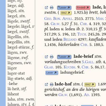
lâge
stf.
,
læge
adj.
,
lade
,
l
N
Lexer
FindeB
lâgel
stn.
,
swstm.
(
1.925.b
)
brett,
boh
BMZ
lægel
stn.
,
Geo.
Bon.
Apoll.
2515.
2775.
Msh.
lâgele
swstf.
,
58.
Gr.w.
5,27
f.
31.
Chr.
4.
319,
3
lægele; lâgel
swstf.
,
pl.
laden
u.
leden
ib.
2.
310,15
ff.
3
lægel
swstf.
,
317,29;
5.
196,
12
;
Tuch.
245,26.
29
lâgellîn
stn.
,
und
leden
Beliand
4297
;
kauflade
lægellîn
stn.
,
1,1436,
bäckerladen
Chr.
5.
180,5.
lægel-stürze
f.
,
lâgen
swv.
,
lade-brief
stm.
N
lâgene
swf.
Lexer
,
vorladungsschreiben
S.Gall.
stb.
4
lâgenen
swv.
,
Glar.
105.
Kuchm.
9.
Chr.
5.
86,17.
läger
ladungebrief.
lager-stat
Lexer
lâg-stæte
adj.
,
-læhe
lade-hof
stm.
(
1.69
BMZ
lâ-heit
stf.
gerichtshof,
an
den
die
hörigen
vor
,
lâhent
werden
Gr.w.
(1,691).
Ad.
1393.
lahs
stm. swm.
,
lahsen
stv. I, 4.
,