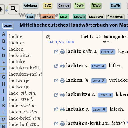
1
2
Adelung
BMZ
Campe
DWb
DWb
ElsWb
N
LmL
LothWb
MLW
MNWB
MeckWB
MeckWB
Mittelhochdeutsches Handwörterbuch von Mat
Lexer
A
lachte
lachte
bis
ladunge-bri
B
stm.
lâchter
Bd. 1, Sp. 1810
C
lacken
lachte
prät.
s.
lege
Lexer
lackeritze
D
lactuke
E
lâchter
s.
lâfter.
Lexer
lactuken-krût
stn.
,
F
lactuken-saf
stn.
,
G
lacken
in
verlacke
lactwârje
Lexer
H
lactwêrje
I
lade
stf. stn.
,
lackeritze
s.
lakeri
Lexer
J
lade
stswf.
,
K
lade
swstm.
,
lactuke
s.
latech.
Lexer
laden
swstm.
L
,
lade-brief
stm.
,
M
lactuken-krût
stn.
lattich
lade-hof
stm.
,
N