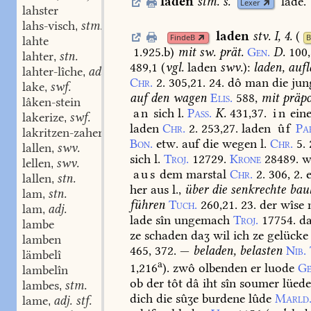
laden
stm.
s.
lade.
Lexer
lahster
lahs-visch
stm.
,
laden
stv. I, 4.
(
FindeB
lahte
1.925.b
)
mit
sw.
prät.
Gen.
D.
100,
lahter
stn.
,
489,1
(
vgl.
laden
swv.
):
laden,
aufl
lahter-lîche
adv.
,
Chr.
2.
305,21.
24.
dô
man
die
jun
lake
swf.
,
auf
den
wagen
Elis.
588,
mit
präpo
lâken-stein
an
sich
l.
Pass.
K.
431,37.
in
ein
lakerize
swf.
,
laden
Chr.
2.
253,27.
laden
ûf
Pa
lakritzen-zaher-saf
stn.
,
Bon.
etw.
auf
die
wegen
l.
Chr.
5.
lallen
swv.
,
sich
l.
Troj.
12729.
Krone
28489.
w
lellen
swv.
,
aus
dem
marstal
Chr.
2.
306,
2.
lallen
stn.
,
her
aus
l.,
über
die
senkrechte
baul
lam
stn.
,
führen
Tuch.
260,21.
23.
der
wîse
n
lam
adj.
,
lade
sîn
ungemach
Troj.
17754.
d
lambe
ze
schaden
daʒ
wil
ich
ze
gelücke
lamben
465,
372.
—
beladen,
belasten
Nib.
lämbelî
a
1,216
).
zwô
olbenden
er
luode
Ge
lambelîn
ob
der
tôt
dâ
iht
sîn
soumer
lüed
lambes
stm.
,
dich
die
sûʒe
burdene
lûde
Marld
lame
adj. stf.
,