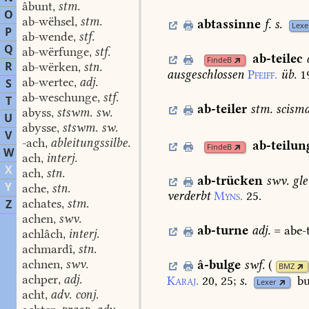
âbunt
stm.
,
O
ab-wëhsel
stm.
,
abtassinne
f.
s.
Lexe
P
ab-wende
stf.
,
Q
ab-wërfunge
stf.
,
ab-teilec
FindeB
R
ab-wërken
stn.
,
ausgeschlossen
Pfeiff.
üb.
1
ab-wertec
adj.
S
,
ab-weschunge
stf.
,
T
ab-teiler
stm.
scisma
abyss
stswm. sw.
,
U
abysse
stswm. sw.
,
V
-ach
ableitungssilbe.
,
ab-teilun
FindeB
W
ach
interj.
,
X
ach
stn.
,
ab-trücken
swv.
gle
Y
ache
stn.
,
verderbt
Myns.
25.
achates
stm.
Z
,
achen
swv.
,
ab-turne
adj.
=
abe-
achlâch
interj.
,
achmardî
stn.
,
achnen
swv.
â-bulge
swf.
(
,
BMZ
achper
adj.
Karaj.
20,
25
;
s.
bu
,
Lexer
acht
adv. conj.
,