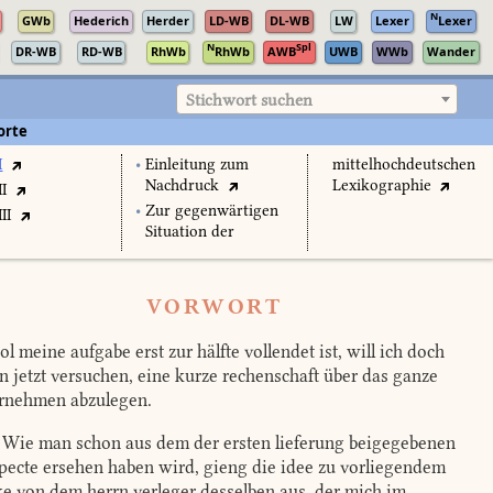
N
GWb
Hederich
Herder
LD-WB
DL-WB
LW
Lexer
Lexer
N
Spl
DR-WB
RD-WB
RhWb
RhWb
AWB
UWB
WWb
Wander
Stichwort suchen
orte
I
•
Einleitung zum
mittelhochdeutschen
Nachdruck
Lexikographie
II
•
Zur gegenwärtigen
II
Situation der
VORWORT
l meine aufgabe erst zur hälfte vollendet ist, will ich doch
n jetzt versuchen, eine kurze rechenschaft über das ganze
rnehmen abzulegen.
Wie man schon aus dem der ersten lieferung beigegebenen
pecte ersehen haben wird, gieng die idee zu vorliegendem
e von dem herrn verleger desselben aus, der mich im