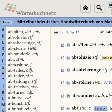
A
Mittelhochdeutsches Handwörterbuch von Mat
Lexer
A
ab-sîten
dat. adv.
,
ab-sît
Bd. 1, Sp. 17
B
absoluzîe
stf.
,
C
absolvierunge
stf.
,
ab-sîten
dat. adv.
ab
ab-stërne
swm.
D
,
ab-sunderic
adj.
,
E
absoluzîe
stf.
(
BMZ
abt
stm.
,
F
abtassinne
f.
,
G
absolvierunge
stf.
A
ab-teilec
adj.
,
H
ab-teiler
stm.
,
I
ab-teilunge
stf.
,
ab-stërne
swm.
Athi
J
ab-trücken
swv.
,
K
ab-turne
adj.
,
ab-sunderic
adj.
abs
â-bulge
swf.
L
,
â-bunst
stf.
,
M
abt
stm.
s.
a
â-bunstikeit
stf.
,
Lexer
N