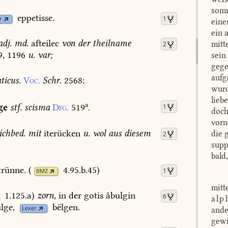
somm
eppetisse.
1
r
eine
ein 
adj.
md.
afteilec
von
der
theilname
mitt
2
9,
1196
u.
var;
sein
gege
aufg
ticus
.
Voc.
Schr.
2568
;
wurd
lieb
a
ge
stf.
scisma
Dfg.
519
.
1
doch
vorn
ichbed.
mit
iterücken
u.
wol
aus
diesem
die 
2
supp
bald
trünne.
(
4.95.b.45
)
1
BMZ
mitt
1.125.a
)
zorn,
in
der
gotis
âbulgin
6
alp
lge,
bëlgen.
Lexer
ande
gewi