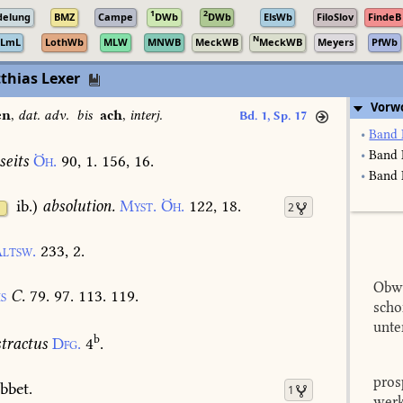
1
2
delung
BMZ
Campe
DWb
DWb
ElsWb
FiloSlov
FindeB
N
LmL
LothWb
MLW
MNWB
MeckWB
MeckWB
Meyers
PfWb
thias Lexer
Vorw
en
,
dat. adv.
bis
ach
,
interj.
Bd. 1, Sp. 17
•
Band 
•
Band 
seits
Öh.
90,
1.
156,
16.
•
Band I
ib.
)
absolution.
Myst.
Öh.
122,
18.
2
ltsw.
233,
2.
Obwo
s
C.
79.
97.
113.
119.
scho
unte
b
tractus
Dfg.
4
.
pros
bbet.
1
werk