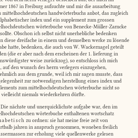
er 1867 in Freiburg aufsuchte und mir die ausarbeitung
s mittelhochdeutschen handwörterbuchs anbot, das zugleich
alphabetischer index und ein supplement zum grossen
elhochdeutschen wörterbuche von Benecke-Müller-Zarncke
 sollte. Obschon ich selbst nicht unerhebliche bedenken
n diese dreifache in einem und demselben werke zu lösende
abe hatte, bedenken, die auch von W. Wackernagel geteilt
en (die er aber nach dem erscheinen der 1. lieferung in
enswürdigster weise zurückzog), so entschloss ich mich
, auf den wunsch des herrn verlegers einzugehen,
ehmlich aus dem grunde, weil ich mir sagen musste, dass
gelegenheit zur notwendigen herstellung eines index und
lements zum mittelhochdeutschen wörterbuche nicht so
, vielleicht niemals wiederkehren dürfte.
Die nächste und unerquicklichste aufgabe war, den im
elhochdeutschen wörterbuche enthaltenen wortschatz
habetisch
zu ordnen: sie hat meine freie zeit von
rtbalb jahren in anspruch genommen, woneben freilich
ssermassen zur erholung viele quellenwerke gelesen