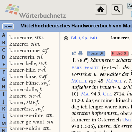
A
Mittelhochdeutsches Handwörterbuch von Mat
Lexer
A
kamerære
stm.
,
kamerer
,
Bd. 1, Sp. 1501
B
kamerer
stm.
,
C
kamerærinne
stf.
,
N
Lexer
FindeB
kamerærîn
stf.
D
,
a
I. 783
)
kämmerer:
schatzm
kamer-bëlle
swf.
,
E
Parz.
Walth.
(gotes
k.
der
kamer-bille
swf.
,
F
vorsteher
u.
verwalter
der
k
kamer-birse
swf.
,
G
Mühlh.
rgs.
45.
Münch.
r.
7
kamer-bühse
swf.
,
H
aufseher
im
frauen-
u.
schl
kamer-dolle
f.
,
10).
Mai
94,9.
Gfr.
2714,
bi
I
kamere
stswf.
,
11,20.
daʒ
er
mîner
kiusch
J
kamer
stswf.
,
daʒ
ich
lenger
wære
iures
h
K
kamerêrse
swf.
,
obersten
hofbeamten,
obers
kamer-ge-rihte
stn.
L
,
kamerer
in
Osterreich
Usch
kamer-ge-want
stn.
,
M
970
(
1336
),
überh.
die
erst
kamer-guldîn
stn.
,
N