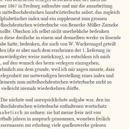
er 1867 in Freiburg aufsuchte und mir die ausarbeitung
s mittelhochdeutschen handwörterbuchs anbot, das zugleich
alphabetischer index und ein supplement zum grossen
elhochdeutschen wörterbuche von Benecke-Müller-Zarncke
 sollte. Obschon ich selbst nicht unerhebliche bedenken
n diese dreifache in einem und demselben werke zu lösende
abe hatte, bedenken, die auch von W. Wackernagel geteilt
en (die er aber nach dem erscheinen der 1. lieferung in
enswürdigster weise zurückzog), so entschloss ich mich
, auf den wunsch des herrn verlegers einzugehen,
ehmlich aus dem grunde, weil ich mir sagen musste, dass
gelegenheit zur notwendigen herstellung eines index und
lements zum mittelhochdeutschen wörterbuche nicht so
, vielleicht niemals wiederkehren dürfte.
Die nächste und unerquicklichste aufgabe war, den im
elhochdeutschen wörterbuche enthaltenen wortschatz
habetisch
zu ordnen: sie hat meine freie zeit von
rtbalb jahren in anspruch genommen, woneben freilich
ssermassen zur erholung viele quellenwerke gelesen