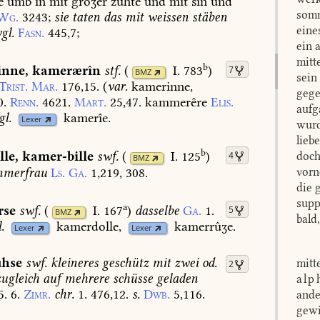
e
umb
in
mit
grôʒer
zuhte
und
mit
sin
und
somm
Wg.
3243
;
sie
taten
das
mit
weissen
stäben
eine
vgl.
Fasn.
445,7
;
ein 
mitt
b
inne
,
kamerærîn
stf.
(
I. 783
)
7
BMZ
sein
Trist.
Mar.
176,15.
(
var.
kamerinne,
gege
0.
Renn.
4621.
Mart.
25,47.
kammerêre
Elis.
aufg
gl.
kamerîe.
Lexer
wurd
lieb
b
lle
,
kamer-bille
swf.
(
I. 125
)
4
doch
BMZ
merfrau
Ls.
Ga.
1,219,
308.
vorn
die 
supp
a
rse
swf.
(
I. 167
)
dasselbe
Ga.
1.
5
BMZ
bald
.
kamerdolle,
kamerrûʒe.
Lexer
Lexer
ühse
swf.
kleineres
geschütz
mit
zwei
od.
mitt
2
ugleich
auf
mehrere
schüsse
geladen
alp
5.
6.
Zimr.
chr.
1.
476,12.
s.
Dwb.
5,116.
ande
gewi