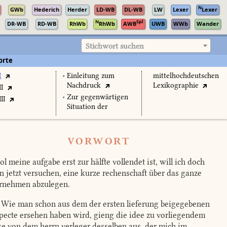
N
GWb
Hederich
Herder
LD-WB
DL-WB
LW
Lexer
Lexer
N
Spl
DR-WB
RD-WB
RhWb
RhWb
AWB
UWB
WWb
Wander
Stichwort suchen
orte
I
•
Einleitung zum
mittelhochdeutschen
Nachdruck
Lexikographie
II
•
Zur gegenwärtigen
II
Situation der
VORWORT
l meine aufgabe erst zur hälfte vollendet ist, will ich doch
n jetzt versuchen, eine kurze rechenschaft über das ganze
rnehmen abzulegen.
Wie man schon aus dem der ersten lieferung beigegebenen
pecte ersehen haben wird, gieng die idee zu vorliegendem
e von dem herrn verleger desselben aus, der mich im