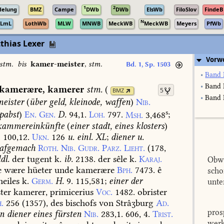
1
2
delung
BMZ
Campe
DWb
DWb
ElsWb
FiloSlov
FindeB
N
LmL
LothWb
MLW
MNWB
MeckWB
MeckWB
Meyers
PfWb
thias Lexer
Vorw
stm.
bis
kamer-meister
,
stm.
Bd. 1, Sp. 1503
•
Band 
•
Band 
kamerære
,
kamerer
stm.
(
5
BMZ
•
Band I
eister
(
über
geld,
kleinode,
waffen
)
Nib.
s
pabst
)
En.
Gen.
D.
94,1.
Loh.
797.
Msh.
3,468
;
ammereinkünfte
(
einer
stadt,
eines
klosters
)
.
100,12.
Ukn.
126
u.
einl.
XL
;
diener
u.
afgemach
Roth.
Nib.
Gudr.
Parz.
Lieht.
(178,
ldl.
der
tugent
k.
ib.
2138.
der
sêle
k.
Karaj.
Obwo
e
wære
hüeter
unde
kamerære
Bph.
7473.
ê
scho
eiles
k.
Germ.
H.
9.
115,581
;
einer
der
unte
ter
kamerer,
primicerius
Voc.
1482.
obrister
.
256
(
1357
),
des
bischofs
von
Strâʒburg
Ad.
pros
en
diener
eines
fürsten
Nib.
283,1.
606,
4.
Trist.
werk