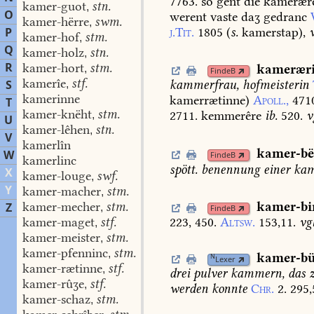
7763.
sô
gênt
die
kamerær
kamer-guot
stn.
,
O
werent
vaste
daʒ
gedranc
kamer-hërre
swm.
,
j.Tit.
1805
(
s.
kamerstap),
P
kamer-hof
stm.
,
Q
kamer-holz
stn.
,
R
kamer-hort
stm.
kamerær
,
FindeB
kamerîe
stf.
S
kammerfrau,
hofmeisterin
,
kamerinne
kamerrætinne)
Apoll.,
471
T
kamer-knëht
stm.
2711.
kemmerêre
ib.
520.
v
,
U
kamer-lêhen
stn.
,
V
kamerlîn
kamer-bë
W
FindeB
kamerlinc
spött.
benennung
einer
kam
X
kamer-louge
swf.
,
Y
kamer-macher
stm.
,
kamer-bi
kamer-mecher
stm.
Z
,
FindeB
kamer-maget
stf.
223,
450.
Altsw.
153,11.
vgl
,
kamer-meister
stm.
,
kamer-pfenninc
stm.
,
kamer-b
N
Lexer
kamer-rætinne
stf.
,
drei
pulver
kammern,
das
z
kamer-rûʒe
stf.
,
werden
konnte
Chr.
2.
295,
kamer-schaz
stm.
,