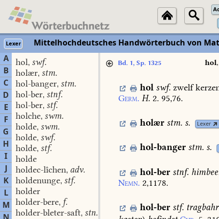
A
Mittelhochdeutsches Handwörterbuch von Mat
Lexer
A
hol
swf.
,
hol
Bd. 1, Sp. 1325
B
holær
stm.
,
C
hol-banger
stm.
,
hol
swf.
zwelf
kerze
hol-ber
stnf.
D
,
Germ.
H.
2.
95,76.
hol-ber
stf.
,
E
holche
swm.
,
F
holær
stm.
s.
Lexer
holde
swm.
,
G
holde
swf.
,
H
hol-banger
stm.
s.
holde
stf.
,
I
holde
J
holdec-lîchen
adv.
,
hol-ber
stnf.
himbee
K
holdenunge
stf.
,
Nemn.
2,1178.
holder
L
holder-bere
f.
,
M
hol-ber
stf.
tragbahr
holder-bleter-saft
stn.
,
N