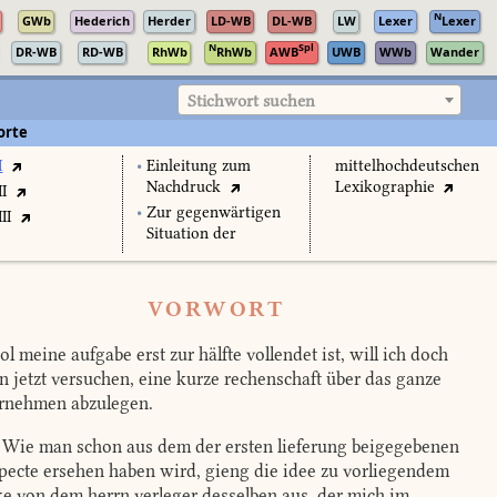
N
GWb
Hederich
Herder
LD-WB
DL-WB
LW
Lexer
Lexer
N
Spl
DR-WB
RD-WB
RhWb
RhWb
AWB
UWB
WWb
Wander
Stichwort suchen
orte
I
•
Einleitung zum
mittelhochdeutschen
Nachdruck
Lexikographie
II
•
Zur gegenwärtigen
II
Situation der
VORWORT
l meine aufgabe erst zur hälfte vollendet ist, will ich doch
n jetzt versuchen, eine kurze rechenschaft über das ganze
rnehmen abzulegen.
Wie man schon aus dem der ersten lieferung beigegebenen
pecte ersehen haben wird, gieng die idee zu vorliegendem
e von dem herrn verleger desselben aus, der mich im