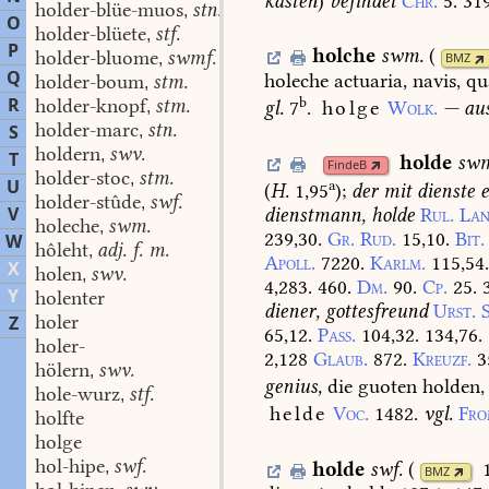
kasten
)
befindet
Chr.
5.
319
holder-blüe-muos
stn.
,
O
holder-blüete
stf.
,
P
holche
swm.
(
holder-bluome
swmf.
,
BMZ
Q
holeche
actuaria,
navis,
qu
holder-boum
stm.
,
b
R
holder-knopf
stm.
gl.
7
.
holge
Wolk.
—
au
,
holder-marc
stn.
S
,
holdern
swv.
,
T
holde
sw
FindeB
holder-stoc
stm.
,
U
a
(
H.
1,95
)
;
der
mit
dienste
e
holder-stûde
swf.
,
V
dienstmann,
holde
Rul.
Lan
holeche
swm.
,
239,30.
Gr.
Rud.
15,10.
Bit.
W
hôleht
adj. f. m.
,
Apoll.
7220.
Karlm.
115,54
X
holen
swv.
,
4,283.
460.
Dm.
90.
Cp.
25.
3
Y
holenter
diener,
gottesfreund
Urst.
holer
Z
65,12.
Pass.
104,32.
134,76.
holer-
2,128
Glaub.
872.
Kreuzf.
3
hölern
swv.
,
genius,
die
guoten
holden,
hole-wurz
stf.
,
helde
Voc.
1482.
vgl.
Fro
holfte
holge
hol-hipe
swf.
holde
swf.
(
,
BMZ