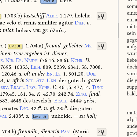
,
14
und
466
.
s.
bære.
Lexer
somm
eine
1.703.b
)
lastschiff
Albr.
1,179.
holche,
6
ein 
ae
velo
et
remis
similiter
agitur
Dief.
n.
mitt
s
mlat.
holcas
von
gr.
ὁλκάς.
sein
gege
m.
(
1.704.a
)
freund,
geliebter
Ms.
6
aufg
BMZ
inem
treu
ergeben
ist,
diener,
wurd
z.
Nib.
Er.
Neidh.
(76,16.
88,6).
Kchr.
D.
lieb
7695.
10353,
Eilh.
809.
5239.
6841.
58.
7008.
doch
.
120,46
u.
oft
in
der
En.
Ls.
1.
501,20.
Uoe.
vorn
4,
u.
oft
in
Stb.
Stz.
Ukn.
der
gotes
h.
gottes
die 
Serv.
Eracl.
Leys.
Kchr.
D.
461,5.
477,14.
Tund.
supp
179,45.
181,
34.
K.
42,70.
242,74.
Zing.
findl.
bald
583.
4648
des
tievels
h.
Eracl.
4444
;
geist,
a
b
penates
Dfg.
422
.
n.
gl.
285
.
die
guten
mitt
a
mm.
2,438
.
s.
unholde.
—
zu
holt;
Lexer
alp
ande
1.704.b
)
freundin,
dienerin
Pass.
(Marîâ
2
gewi