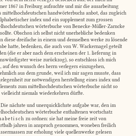
er 1867 in Freiburg aufsuchte und mir die ausarbeitung
s mittelhochdeutschen handwörterbuchs anbot, das zugleich
alphabetischer index und ein supplement zum grossen
elhochdeutschen wörterbuche von Benecke-Müller-Zarncke
 sollte. Obschon ich selbst nicht unerhebliche bedenken
n diese dreifache in einem und demselben werke zu lösende
abe hatte, bedenken, die auch von W. Wackernagel geteilt
en (die er aber nach dem erscheinen der 1. lieferung in
enswürdigster weise zurückzog), so entschloss ich mich
, auf den wunsch des herrn verlegers einzugehen,
ehmlich aus dem grunde, weil ich mir sagen musste, dass
gelegenheit zur notwendigen herstellung eines index und
lements zum mittelhochdeutschen wörterbuche nicht so
, vielleicht niemals wiederkehren dürfte.
Die nächste und unerquicklichste aufgabe war, den im
elhochdeutschen wörterbuche enthaltenen wortschatz
habetisch
zu ordnen: sie hat meine freie zeit von
rtbalb jahren in anspruch genommen, woneben freilich
ssermassen zur erholung viele quellenwerke gelesen