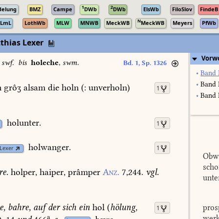
1
2
delung
BMZ
Campe
DWb
DWb
ElsWb
FiloSlov
FindeB
N
LmL
LothWb
MLW
MNWB
MeckWB
MeckWB
Meyers
PfWb
thias Lexer
Vorw
,
swf.
bis
holeche
,
swm.
Bd. 1, Sp. 1326
•
Band 
•
Band 
n
grôʒ
alsam
die
holn
(:
unverholn)
1
•
Band I
holunter.
1
holwanger.
1
Lexer
Obwo
scho
re.
holper,
haiper,
prâmper
Anz.
7,244.
vgl.
unte
e,
bahre,
auf
der
sich
ein
hol
(
hölung,
pros
1
a
werk