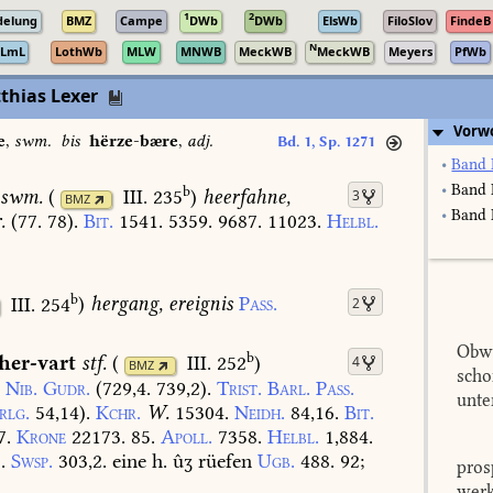
1
2
delung
BMZ
Campe
DWb
DWb
ElsWb
FiloSlov
FindeB
N
LmL
LothWb
MLW
MNWB
MeckWB
MeckWB
Meyers
PfWb
thias Lexer
Vorw
e
,
swm.
bis
hërze-bære
,
adj.
Bd. 1, Sp. 1271
•
Band 
•
Band 
b
swm.
(
III. 235
)
heerfahne,
3
BMZ
•
Band I
.
(77.
78).
Bit.
1541.
5359.
9687.
11023.
Helbl.
b
III. 254
)
hergang,
ereignis
Pass.
2
Obwo
b
her-vart
stf.
(
III. 252
)
4
BMZ
scho
.
Nib.
Gudr.
(729,4.
739,2).
Trist.
Barl.
Pass.
unte
rlg.
54,14
).
Kchr.
W.
15304.
Neidh.
84,16.
Bit.
7.
Krone
22173.
85.
Apoll.
7358.
Helbl.
1,884.
.
Swsp.
303,2.
eine
h.
ûʒ
rüefen
Ugb.
488.
92
;
pros
werk