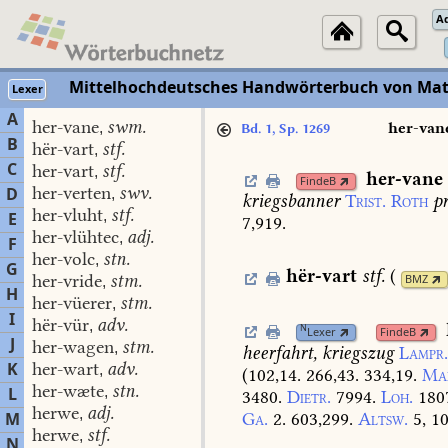
A
Mittelhochdeutsches Handwörterbuch von Mat
Lexer
A
her-vane
swm.
,
her-van
Bd. 1, Sp. 1269
B
hër-vart
stf.
,
C
her-vart
stf.
,
her-vane
FindeB
her-verten
swv.
D
,
kriegsbanner
Trist.
Roth
pr
her-vluht
stf.
,
E
7,919.
her-vlühtec
adj.
,
F
her-volc
stn.
,
G
hër-vart
stf.
(
her-vride
stm.
BMZ
,
H
her-vüerer
stm.
,
I
hër-vür
adv.
,
N
Lexer
FindeB
J
her-wagen
stm.
,
heerfahrt,
kriegszug
Lampr
K
her-wart
adv.
,
(102,14.
266,43.
334,19.
Ma
her-wæte
stn.
L
,
3480.
Dietr.
7994.
Loh.
180
herwe
adj.
,
Ga.
2.
603,299.
Altsw.
5,
10
M
herwe
stf.
,
N