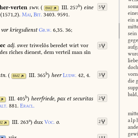
b
somm
her-verten
swv.
(
III. 257
)
eine
5
BMZ
eine
(1571,2).
Mai
,
Bit.
3403.
9591.
ein 
mitt
vor
kriegsdienst
Gr.w.
6,35.
36
;
sein
gege
ec
adj.
swer
triwelôs
beredet
wirt
vor
3
aufg
des
rîches
dienest,
dem
verteil
man
sîn
wurd
lieb
doch
b
vorn
stn.
(
III. 365
)
heer
Ludw.
42,
4.
3
BMZ
die 
supp
bald
b
III. 405
)
heerfriede,
pax
et
securitas
2
lt.
881.
Eracl.
mitt
alp
a
III. 263
)
dux
Voc.
o.
2
MZ
ande
gewi
vür.