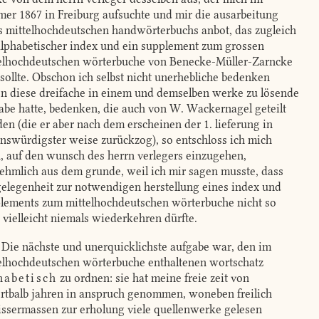
er 1867 in Freiburg aufsuchte und mir die ausarbeitung
s mittelhochdeutschen handwörterbuchs anbot, das zugleich
alphabetischer index und ein supplement zum grossen
elhochdeutschen wörterbuche von Benecke-Müller-Zarncke
 sollte. Obschon ich selbst nicht unerhebliche bedenken
n diese dreifache in einem und demselben werke zu lösende
abe hatte, bedenken, die auch von W. Wackernagel geteilt
en (die er aber nach dem erscheinen der 1. lieferung in
enswürdigster weise zurückzog), so entschloss ich mich
, auf den wunsch des herrn verlegers einzugehen,
ehmlich aus dem grunde, weil ich mir sagen musste, dass
gelegenheit zur notwendigen herstellung eines index und
lements zum mittelhochdeutschen wörterbuche nicht so
, vielleicht niemals wiederkehren dürfte.
Die nächste und unerquicklichste aufgabe war, den im
elhochdeutschen wörterbuche enthaltenen wortschatz
habetisch
zu ordnen: sie hat meine freie zeit von
rtbalb jahren in anspruch genommen, woneben freilich
ssermassen zur erholung viele quellenwerke gelesen