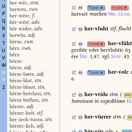
her-wëc
stm.
,
O
N
Lexer
FindeB
herwen
swv.
,
P
hervart
machen
Nib.
Gudr.
her-wërc
f.
,
Q
hër-wërt
adv.
,
R
her-vluht
stf.
flucht
hër-wider
adv.
,
herwîn
adj.
S
,
hërze
swn.
,
T
her-vlüht
FindeB
hërz
swn.
,
gerihte
oder
hervluhtic
ûʒ
U
hërz-
êre
Dsp.
1,47.
vgl.
Swsp.
43.
V
hërze-
W
hërze
adj.
,
her-volc
X
N
Lexer
hërze-bære
adj.
,
6.
Y
hërze-blat
stn.
,
hërze-bluot
stn.
Z
,
hërze-brëchen
stn.
,
her-vride
stm.
(
BMZ
hërze-brëhen
stn.
,
hominum
in
expeditione
Ha
hërzec
adj.
,
hërzec-heit
stf.
,
her-vüerer
stm.
(
B
her-zech-tuom
stn.
,
hërzec-lich
adj.
,
hër-vür
adv.
s.