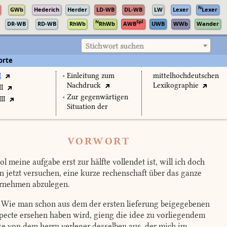
N
GWb
Hederich
Herder
LD-WB
DL-WB
LW
Lexer
Lexer
N
Spl
DR-WB
RD-WB
RhWb
RhWb
AWB
UWB
WWb
Wander
Stichwort suchen
orte
I
•
Einleitung zum
mittelhochdeutschen
Nachdruck
Lexikographie
II
•
Zur gegenwärtigen
II
Situation der
VORWORT
l meine aufgabe erst zur hälfte vollendet ist, will ich doch
n jetzt versuchen, eine kurze rechenschaft über das ganze
rnehmen abzulegen.
Wie man schon aus dem der ersten lieferung beigegebenen
pecte ersehen haben wird, gieng die idee zu vorliegendem
e von dem herrn verleger desselben aus, der mich im