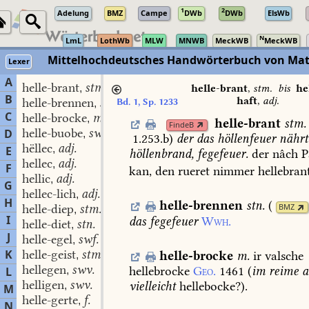
1
2
Adelung
BMZ
Campe
DWb
DWb
ElsWb
N
LmL
LothWb
MLW
MNWB
MeckWB
MeckWB
Mittelhochdeutsches Handwörterbuch von Mat
Lexer
A
helle-brant
stm.
,
helle-brant
,
stm.
bis
he
B
haft
,
adj.
helle-brennen
stn.
Bd. 1, Sp. 1233
,
C
helle-brocke
m.
,
helle-brant
stm.
FindeB
helle-buobe
swm.
D
,
1.253.b
)
der
das
höllenfeuer
nährt
hëllec
adj.
,
E
höllenbrand,
fegefeuer.
der
nâch
P
hellec
adj.
,
F
kan,
den
rueret
nimmer
hellebran
hellic
adj.
,
G
hellec-lich
adj.
,
H
helle-brennen
stn.
(
helle-diep
stm.
BMZ
,
I
das
fegefeuer
Wwh.
helle-diet
stn.
,
J
helle-egel
swf.
,
K
helle-geist
stm.
helle-brocke
m.
ir
valsche
,
hellegen
swv.
hellebrocke
Geo.
1461
(
im
reime
a
L
,
helligen
swv.
vielleicht
hellebocke?).
,
M
helle-gerte
f.
,
N