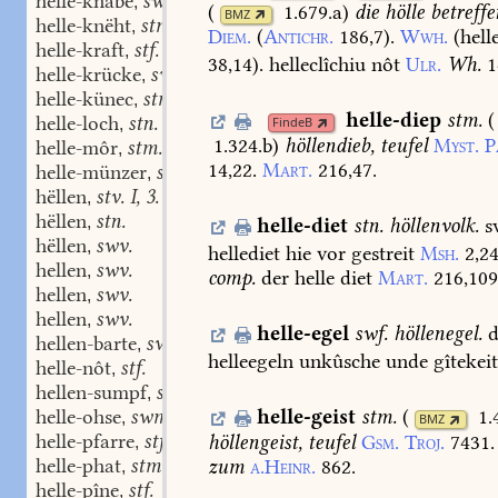
helle-knabe
swm.
,
(
1.679.a
)
die
hölle
betreffe
BMZ
helle-knëht
stm.
,
Diem.
(
Antichr.
186,7
).
Wwh.
(hell
helle-kraft
stf.
,
38,14).
helleclîchiu
nôt
Ulr.
Wh.
1
helle-krücke
swf.
,
helle-künec
stm.
,
helle-diep
stm.
(
helle-loch
stn.
FindeB
,
1.324.b
)
höllendieb,
teufel
Myst.
P
helle-môr
stm.
,
14,22.
Mart.
216,47.
helle-münzer
stm.
,
hëllen
stv. I, 3.
,
hëllen
stn.
,
helle-diet
stn.
höllenvolk.
s
hëllen
swv.
,
hellediet
hie
vor
gestreit
Msh.
2,2
hellen
swv.
,
comp.
der
helle
diet
Mart.
216,109
hellen
swv.
,
hellen
swv.
,
helle-egel
swf.
höllenegel.
d
hellen-barte
swf.
,
helleegeln
unkûsche
unde
gîtekei
helle-nôt
stf.
,
hellen-sumpf
stm.
,
helle-ohse
swm.
helle-geist
stm.
(
1.
,
BMZ
helle-pfarre
stf.
höllengeist,
teufel
Gsm.
Troj.
7431.
,
helle-phat
stm.
zum
a.Heinr.
862.
,
helle-pîne
stf.
,