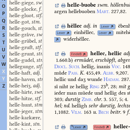
helle-giege
swm.
,
helle-buobe
swm.
höllenbu
O
helle-glocke
f.
,
argen
hellebuoben
Mart.
227,82.
P
helle-gluot
stf.
,
Q
helle-got
stm.
,
hëllec
adj.
in
ëbenh
Lexer
R
helle-gouch
stm.
,
einhëllec,
mitehë
Lexer
Lexer
helle-grâve
swm.
S
,
widerhëllec.
helle-grübel
stm.
,
T
helle-gruft
stf.
,
U
hellec
,
hellic
adj
helle-grunt
stm.
,
FindeB
V
1.660.b
)
ermüdet,
erschöpft,
abgem
helle-gudel
stm.
,
W
Diocl.
Such.
hellig,
inanis
Voc.
148
hellegunge
stf.
,
X
mûde
Pass.
K.
455,49.
Albr.
9,207.
helle-haft
adj.
,
Y
hellic
und
daʒ
wunde
Hadam.
287
helle-haven
stm.
,
b
helle-heiʒ
adj.
Z
,
sî
niht
ze
hellig
Ring
23
,
28
;
mit
g
helle-hirte
swm.
,
ieder
man
müede
und
hellig
des
st
helle-hitze
stf.
,
303
;
durstig
Zimr.
chr.
3.
557,
5;
4.
helle-hunt
stm.
,
hel;
nd.
helligh
sehr
durstig,
lechz
helle-jeger
stm.
,
1,1082.
Vilm.
163
u.
Bech
beitr.
9
f.
helle-karkære
stm.
,
helle-kint
stn.
,
hellec
N
Lexer
FindeB