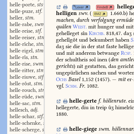
helle-porte
stswf.
,
helleg
N
Lexer
FindeB
helle-puze
stf.
,
helligen
swv.
(
1.660.b
)
he
BMZ
heller
stm.
,
machen,
durch
verfolgung
ermüde
helle-rabe
swm.
,
quälen
Weist.
mit
hunger
und
mit
helle-reise
stf.
,
gehelleget
sîn
Kirchb.
818,47.
daʒ
helle-reiser
stm.
,
gehellgôt
und
bekumbert
haben
S
helle-rîche
stn.
,
daʒ
sie
die
in
der
stat
faste
hellig
helle-rigel
stm.
,
und
mit
anderem
betwange
Rcsp.
helle-rîs
stn.
,
der
schultheis
sol
inen
(
den
amtle
helle-rise
swm.
,
gerichts
)
nit
gestatten,
das
gericht
helle-ritter
stm.
,
ungepürlichen
sachen
und
worte
helle-riuwe
stf.
,
Ochs
Basel
1,152
(
1457
).
—
mit
er-
helle-rôst
stm.
,
vgl.
Schm.
Fr.
1082.
helle-rouch
stm.
,
helle-rüde
swm.
,
helle-gerte
f.
höllenrute.
ei
helle-sac
stm.
,
hellegerte,
diu
in
treip
ûʒ
himelrî
hellesch
adj.
,
1880.
helle-schar
stf.
,
helle-schenke
swm.
,
helle-giege
swm.
höllennar
helle-scherge
swm.
,