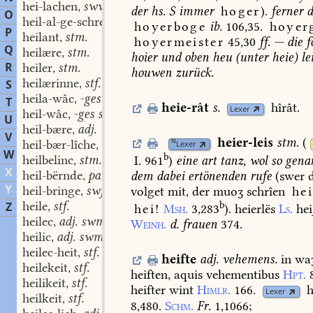
hei-lachen
swv.
,
der
hs.
S
immer
hoger
).
ferner
d
O
heil-al-ge-schrei
stn.
,
hoyerboge
ib.
106,35.
hoyerg
P
heilant
stm.
,
hoyermeister
45,30
ff.
—
die
f
Q
heilære
stm.
,
hoier
und
oben
heu
(
unter
heie)
le
R
heiler
stm.
,
houwen
zurück.
heilærinne
stf.
S
,
heila-wâc
-ges stm. stn.
,
T
heie-rât
s.
hîrât.
Lexer
heil-wâc
-ges stm. stn.
,
U
heil-bære
adj.
,
V
heier-leis
stm.
(
N
heil-bær-lîche
adv.
Lexer
,
W
b
heilbelinc
stm.
I. 961
)
eine
art
tanz,
wol
so
gena
,
X
heil-bërnde
part. adj.
dem
dabei
ertönenden
rufe
(
swer
,
Y
heil-bringe
swf.
volget
mit,
der
muoʒ
schrîen
he
,
heile
stf.
Z
b
,
hei!
Msh.
3,283
).
heierlës
Ls.
hei
heilec
adj. swm.
,
Weinh.
d.
frauen
374.
heilic
adj. swm.
,
heilec-heit
stf.
,
heifte
adj.
vehemens.
in
waʒ
heilekeit
stf.
,
heiften,
aquis
vehementibus
Hpt.
heilikeit
stf.
,
heifter
wint
Himlr.
166.
h
Lexer
heilkeit
stf.
,
8,480.
Schm.
Fr.
1,1066
;