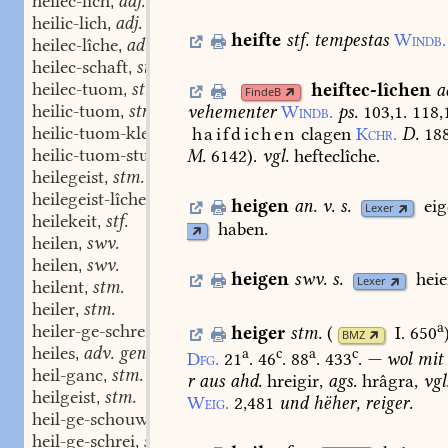
heilec-lich
adj.
,
heilic-lich
adj.
,
heifte
stf.
tempestas
Windb.
heilec-lîche
adv.
,
heilec-schaft
stf.
,
heilec-tuom
stn.
heiftec-lîchen
a
,
FindeB
heilic-tuom
stn.
vehementer
Windb.
ps.
103,1.
118,
,
heilic-tuom-kleinôt
stn.
haifdichen
clagen
Kchr.
D.
18
,
heilic-tuom-stuol
stn.
M.
6142).
vgl.
hefteclîche.
,
heilegeist
stm.
,
heilegeist-lîcheit
stf.
,
heigen
an. v.
s.
ei
Lexer
heilekeit
stf.
,
haben.
heilen
swv.
,
heilen
swv.
,
heigen
swv.
s.
heie
Lexer
heilent
stm.
,
heiler
stm.
,
a
heiler-ge-schrei
stn.
heiger
stm.
(
I. 650
,
BMZ
heiles
adv. gen.
a
c
a
c
,
Dfg.
21
.
46
.
88
.
433
.
—
wol
mit
heil-ganc
stm.
,
r
aus
ahd.
hreigir,
ags.
hrâgra,
vgl
heilgeist
stm.
,
Weig.
2,481
und
hëher,
reiger.
heil-ge-schouwede
stf.
,
heil-ge-schrei
stn.
,