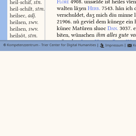
Flore
4908.
unsælde
ist
heiles
vîen
heil-schif
stn.
,
walten
lâʒen
Herb.
7543.
hân
ich
d
heil-schilt
stm.
,
verschuldet,
daʒ
mich
diu
minne
l
heilsec
adj.
,
21906.
nû
geviel
dem
künege
ein
h
heilsen
swv.
,
künec
Matûren
sluoc
Dan.
3037.
heilsen
swv.
,
biten,
wünschen
ihm
alles
gute
vo
heilsôt
stm.
,
wünschen
Lanz.
Hartm.
Parz.
Wig
heilstalt
©
Kompetenzzentrum - Trier Center for Digital Humanities
|
Impressum
|
Ko
heil
geben,
setzen,
lâʒen
aufs
gera
heilt
stm.
,
Elis.
8306.
8808.
9477.
10475.
Pass
heil-tranc
stm.
,
Crane
2992.
in
h.
setzen
Karlm.
24
heil-tuom
stn.
,
vrou
Sælde
und
ir
kint,
daʒ
Heil
heil-tuom-kuofe
swf.
,
22867
;
euphemist.
unglück
Iw.
Tro
heil-tuom-stuol
stm.
,
beistand
Pass.
K.
218,13.
243,30.
h
heilunge
stf.
,
Arn.
54
(
1380
).
heil
alle!
ellipt.
hilf
heil-ver-trîp
stm.
,
heil-vlieʒ
stm.
hilfe,
zur
rettung
alle!
Elis.
4720.
,
heil-vluot
stfm.
vgl.
Vilm.
158
u.
heilalgeschrei.
,
heil-vrühtec
adj.
,
heil-vüerec
adj.
,
hei-lachen
swv.
s.
Lexer
heil-wâc
stmn.
,
heil-wæge
stmn.
,
heil-al-ge-schrei
stn.
klagg
heil-wertec
adj.
,