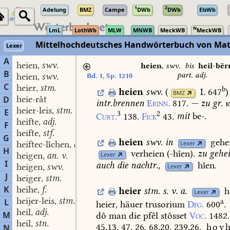
1
2
Adelung
BMZ
Campe
DWb
DWb
ElsWb
N
LmL
LothWb
MLW
MNWB
MeckWB
MeckWB
Mittelhochdeutsches Handwörterbuch von Mat
Lexer
A
heien
swv.
,
heien
,
swv.
bis
heil-bër
B
part. adj.
heien
swv.
Bd. 1, Sp. 1210
,
C
heier
stm.
,
b
heien
swv.
(
I. 647
)
BMZ
heie-rât
D
intr.
brennen
Erinn.
817.
—
zu
gr.
κ
heier-leis
stm.
,
E
3
2
Curt.
138.
Fick
43.
mit
be-.
heifte
adj.
,
F
heifte
stf.
,
G
heien
swv.
in
gehe
heiftec-lîchen
adv.
Lexer
,
H
verheien
(-hîen).
zu
gehe
heigen
an. v.
Lexer
,
I
auch
die
nachtr.,
hîen.
heigen
swv.
Lexer
,
J
heiger
stm.
,
K
heihe
f.
,
heier
stm.
s.
v.
a.
h
Lexer
heijer-leis
stm.
L
,
a
heier,
häuer
trusorium
Dfg.
600
.
heil
adj.
,
M
dô
man
die
pfêl
stôsset
Voc.
1482.
heil
stn.
,
45,13.
47,
26.
68,20.
239,26.
hoyh
N