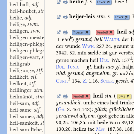
heihe
f.
s.
heie
1.
Lexer
heil-haft
adj.
,
heil-houbet
stn.
,
heijer-leis
stm.
s.
heilic
adj.
Lexer
,
heilige
swm.
,
heiligen
swv.
heil
ad
,
N
Lexer
FindeB
heiligen-meister
stm.
,
b
I. 650
)
gesund,
heil
Walth.
der
h
heiligen-phlëge
stf.
,
der
wunde
Wwh.
227,24.
gesunt
u
heiligen-phlëger
stm.
,
3042.
52.
mîn
sælde
ist
gar
versêre
heiligen-vart
stf.
,
d
gerne
machen
heil
Ulr.
Wh.
157
;
heiligrab
Rul.
Tund.
—
gt.
hails
aus
gt.
halja
heiligunge
stf.
,
nhd.
gesund,
angenehm
,
gr.
καλό
heilikeit
stf.
,
3
Curt.
134.
Z.
1,16.
Scher.
gesch.
4
heilkeit
stf.
,
heillinger
stm.
,
heil
stn.
(
heilmânôt
stm.
FindeB
BMZ
,
gesundheit.
umbe
eines
heil
trink
heil-sam
adj.
,
(
Ga.
2.
461,142
);
glück,
glücklicher
heil-same
stf.
,
geratewol
allgem.
(
got
gebe
in
all
heil-samec
adj.
,
90,25.
106,25.
mit
heile
varn
89,12
heil-samkeit
stf.
,
130,20.
heiles
tac
Msf.
187,38.
188,
heil-sam-lîche
adv.
,