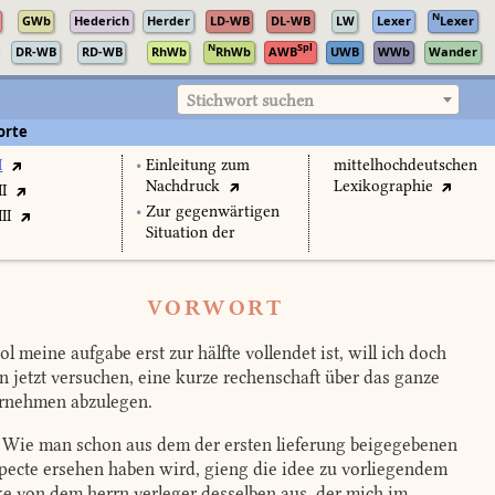
N
GWb
Hederich
Herder
LD-WB
DL-WB
LW
Lexer
Lexer
N
Spl
DR-WB
RD-WB
RhWb
RhWb
AWB
UWB
WWb
Wander
Stichwort suchen
orte
I
•
Einleitung zum
mittelhochdeutschen
Nachdruck
Lexikographie
II
•
Zur gegenwärtigen
II
Situation der
VORWORT
l meine aufgabe erst zur hälfte vollendet ist, will ich doch
n jetzt versuchen, eine kurze rechenschaft über das ganze
rnehmen abzulegen.
Wie man schon aus dem der ersten lieferung beigegebenen
pecte ersehen haben wird, gieng die idee zu vorliegendem
e von dem herrn verleger desselben aus, der mich im