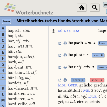
A
Mittelhochdeutsches Handwörterbuch von Mat
Lexer
A
hapsch
stm.
,
haps
Bd. 1, Sp. 1182
B
hapt
stn.
,
C
har
stf. adv.
,
hapsch
stm.
s.
Lexer
har
-wes stm.
D
,
hâr
stn.
,
E
hapt
stn.
s.
Lexer
harajou
interj.
,
F
harb
adj.
,
G
har
stf.
adv.
s.
hâr-bant
stn.
,
Lexer
H
har-bliuwât
stf.
,
I
hâr-blôʒ
adj.
,
N
Lexer
FindeB
J
hardeiʒ
stf.
,
Mor.
Gudr.
gelîche
geschar
K
har-dienest
stm.
,
hausnôtdurft
Mh.
2,807.
ge
hardieren
swv.
L
,
2
dunkl.
abst.,
vgl.
Dwb.
4
,
6
hardieren
stn.
,
M
χείρω
lat.
cirrus,
crinis.
hard-vellic
adj.
,
N