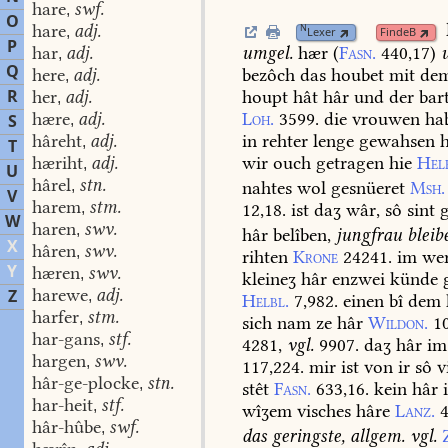
hare
swf.
,
O
hare
adj.
N
,
Lexer
FindeB
P
umgel.
hær
(
Fasn.
440,17
)
har
adj.
,
Q
bezôch
das
houbet
mit
de
here
adj.
,
R
houpt
hât
hâr
und
der
bar
her
adj.
,
Loh.
3599.
die
vrouwen
ha
hære
adj.
S
,
in
rehter
lenge
gewahsen
h
hâreht
adj.
,
T
wir
ouch
getragen
hie
Hel
hæriht
adj.
,
U
hârel
stn.
,
nahtes
wol
gesnüeret
Msh.
V
harem
stm.
,
12,18.
ist
daʒ
wâr,
sô
sint
g
W
haren
swv.
,
hâr
belîben,
jungfrau
bleib
X
hâren
swv.
,
rihten
Krone
24241.
im
wer
Y
hæren
swv.
,
kleineʒ
hâr
enzwei
künde
g
harewe
adj.
Z
,
Helbl.
7,982.
einen
bî
dem
harfer
stm.
,
sich
nam
ze
hâr
Wildon.
1
har-gans
stf.
,
4281,
vgl.
9907.
daʒ
hâr
im
hargen
swv.
,
117,224.
mir
ist
von
ir
sô
v
hâr-ge-plocke
stn.
,
stêt
Fasn.
633,16.
kein
hâr
i
har-heit
stf.
,
wîʒem
visches
hâre
Lanz.
hâr-hûbe
swf.
,
das
geringste,
allgem.
vgl.