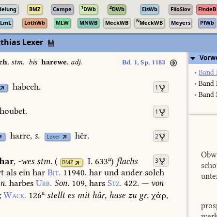
1
2
delung
BMZ
Campe
DWb
DWb
ElsWb
FiloSlov
FindeB
N
LmL
LothWb
MLW
MNWB
MeckWB
MeckWB
Meyers
PfWb
thias Lexer
Vorw
ch
,
stm.
bis
harewe
,
adj.
Bd. 1, Sp. 1183
•
Band 
•
Band 
habech.
1
•
Band I
houbet.
1
harre,
s.
hër.
2
Lexer
Obwo
a
har
,
-wes
stm.
(
I. 633
)
flachs
3
BMZ
scho
t
als
ein
har
Bit.
11940.
har
und
ander
solch
unte
n.
harbes
Urb.
Son.
109,
hars
Stz.
422.
—
von
a
;
Wack.
126
stellt
es
mit
hâr,
hase
zu
gr.
χάρ,
pros
werk