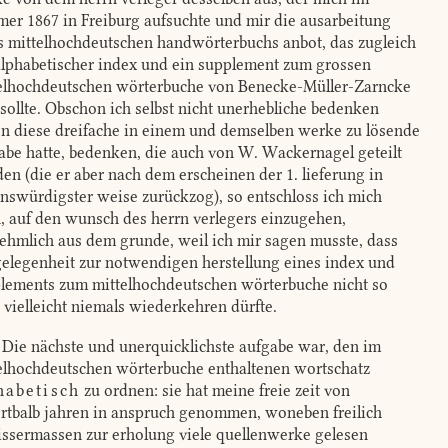
er 1867 in Freiburg aufsuchte und mir die ausarbeitung
s mittelhochdeutschen handwörterbuchs anbot, das zugleich
alphabetischer index und ein supplement zum grossen
elhochdeutschen wörterbuche von Benecke-Müller-Zarncke
 sollte. Obschon ich selbst nicht unerhebliche bedenken
n diese dreifache in einem und demselben werke zu lösende
abe hatte, bedenken, die auch von W. Wackernagel geteilt
en (die er aber nach dem erscheinen der 1. lieferung in
enswürdigster weise zurückzog), so entschloss ich mich
, auf den wunsch des herrn verlegers einzugehen,
ehmlich aus dem grunde, weil ich mir sagen musste, dass
gelegenheit zur notwendigen herstellung eines index und
lements zum mittelhochdeutschen wörterbuche nicht so
, vielleicht niemals wiederkehren dürfte.
Die nächste und unerquicklichste aufgabe war, den im
elhochdeutschen wörterbuche enthaltenen wortschatz
habetisch
zu ordnen: sie hat meine freie zeit von
rtbalb jahren in anspruch genommen, woneben freilich
ssermassen zur erholung viele quellenwerke gelesen