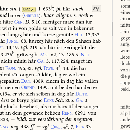
somm
b
hâr
stn.
(
I. 633
)
pl.
hâr,
auch
3
BMZ
eine
und
hærer
(
Griesh.
):
haar,
allgem.
s.
noch
er
ein 
m
hâre
Gen.
D.
5,10.
meniger
marc
dan
iur
mitt
t
wirt
iu
von
golde
ze
solt
von
in
bekennet
sein
ben
langiʒ
hâr
und
korze
gemûte
Hpt.
13,333.
gege
âr
Jüngl.
68.
kurzeʒ
hâr
nâch
den
Sahsen
hab
aufg
bl.
13,19.
vgl.
219.
sîn
hâr
ist
geringelôt,
des
wurd
b
3,236
.
grâweʒ
h.
Msf.
62,
13.
185,5.
Neif.
lieb
uldîn
mîniu
hâr
Ga.
3.
117,224.
maget
im
doch
2
en
Fasn.
495,33.
vgl.
Dwb.
4
,
13.
die
hâr
vorn
dent
sîn
ougen
sô
klâr,
daʒ
er
wol
ein
die 
espalten
Dan.
4089.
einem
in
daʒ
hâr
vallen
supp
h.
nemen
Orend.
1499.
mit
beiden
handen
er
bald
0,194.
er
vie
sich
selben
in
daʒ
hâr
Dietr.
êrst
ze
berge
gienc
Ecke
Sch.
205.
Ga.
3.
il
glücks
beschert,
als
mir
hârs
ûf
der
zungen
mitt
st
an
dem
gewande
beliben
Renn.
6291.
von
alp
4838
;
—
bildl.
zur
verstärkung
der
negation:
ande
2
gewi
Zing.
neg.
438
ff.
—
vgl.
Dwb.
4
,
7.
Fick
33.