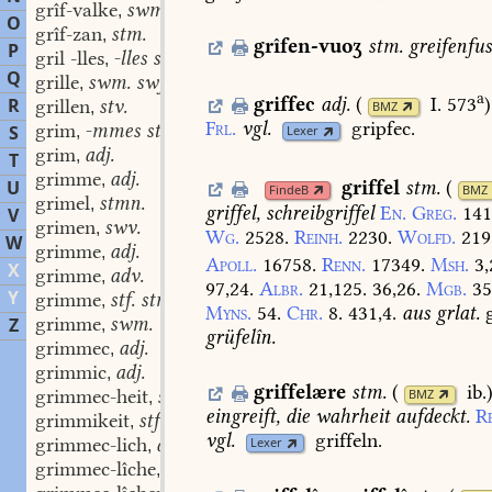
grîf-valke
swm.
,
O
grîf-zan
stm.
,
grîfen-vuoʒ
stm.
greifenfus
P
gril -lles
-lles stm.
,
Q
grille
swm. swf.
,
a
griffec
adj.
(
I. 573
)
R
grillen
stv.
BMZ
,
Frl.
vgl.
gripfec.
grim
-mmes stm. stf.
S
,
Lexer
grim
adj.
,
T
grimme
adj.
,
U
griffel
stm.
(
FindeB
BMZ
grimel
stmn.
,
griffel,
schreibgriffel
En.
Greg.
141
V
grimen
swv.
,
Wg.
2528.
Reinh.
2230.
Wolfd.
219
W
grimme
adj.
,
Apoll.
16758.
Renn.
17349.
Msh.
3
X
grimme
adv.
,
97,24.
Albr.
21,125.
36,26.
Mgb.
35
Y
grimme
stf. stm.
,
Myns.
54.
Chr.
8.
431,4.
aus
grlat.
grimme
swm.
Z
,
grüfelîn.
grimmec
adj.
,
grimmic
adj.
,
griffelære
stm.
(
ib.
grimmec-heit
stf.
BMZ
,
eingreift,
die
wahrheit
aufdeckt.
R
grimmikeit
stf.
,
vgl.
griffeln.
grimmec-lich
adj.
Lexer
,
grimmec-lîche
adv.
,