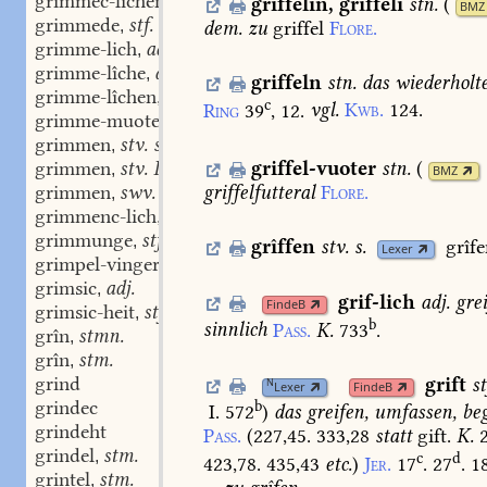
grimmec-lîchen
adv.
griffelîn
,
griffelî
stn.
(
,
BMZ
grimmede
stf.
,
dem.
zu
griffel
Flore.
grimme-lich
adj.
,
grimme-lîche
adv.
,
griffeln
stn.
das
wiederholt
grimme-lîchen
adv.
,
c
Ring
39
,
12.
vgl.
Kwb.
124.
grimme-muoter
stf.
,
grimmen
stv. stn.
,
griffel-vuoter
stn.
(
grimmen
stv. I, 3.
,
BMZ
grimmen
swv.
griffelfutteral
Flore.
,
grimmenc-lich
adj. adv.
,
grimmunge
stf.
,
grîffen
stv.
s.
grîfe
Lexer
grimpel-vinger
stm.
,
grimsic
adj.
,
grif-lich
adj.
grei
FindeB
grimsic-heit
stf.
,
b
sinnlich
Pass.
K.
733
.
grîn
stmn.
,
grîn
stm.
,
grind
grift
st
N
Lexer
FindeB
grindec
b
I. 572
)
das
greifen,
umfassen,
beg
grindeht
Pass.
(227,45.
333,28
statt
gift.
K.
2
grindel
stm.
,
c
d
423,78.
435,43
etc.
)
Jer.
17
.
27
.
1
grintel
stm.
,