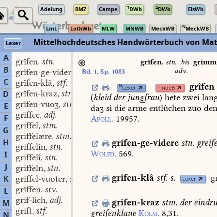
1
2
Adelung
BMZ
Campe
DWb
DWb
ElsWb
N
LmL
LothWb
MLW
MNWB
MeckWB
MeckWB
Mittelhochdeutsches Handwörterbuch von Mat
Lexer
A
grîfen
stn.
,
grîfen
,
stn.
bis
grimm
B
adv.
grîfen-ge-videre
stn.
Bd. 1, Sp. 1083
,
C
grîfen-klâ
stf.
,
grîfen
N
Lexer
FindeB
grîfen-kraz
stm.
D
,
(
kleid
der
jungfrau
)
hete
zwei
lan
grîfen-vuoʒ
stm.
,
E
daʒ
si
die
arme
entlûchen
zuo
de
griffec
adj.
,
F
Apoll.
19957.
griffel
stm.
,
G
griffelære
stm.
,
H
grîfen-ge-videre
stn.
greif
griffelîn
stn.
,
Wolfd.
569.
I
griffelî
stn.
,
J
griffeln
stn.
,
grîfen-klâ
stf.
s.
g
K
griffel-vuoter
stn.
,
Lexer
grîffen
stv.
L
,
grif-lich
adj.
,
grîfen-kraz
stm.
der
eindru
M
grift
stf.
,
greifenklaue
Kolm.
8,31.
N