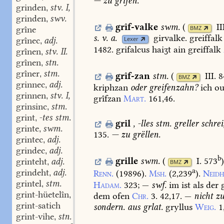
—
zu
grîfen.
grinden
stv. I, 3. stv.
,
grinden
swv.
,
grîf-valke
swm.
(
II
BMZ
grîne
s.
v.
a.
girvalke.
greiffalk
grînec
adj.
Lexer
,
1482.
grifalcus
haiʒt
ain
greiffalk
grînen
stv. II.
,
grînen
stn.
,
grîner
stm.
,
grîf-zan
stm.
(
III. 
BMZ
grinnec
adj.
,
kriphzan
oder
greifenzahn?
ich
ou
grinnen
stv. I, 3.
,
grîfzan
Mart.
161,46.
grinsinc
stm.
,
grint
-tes stm.
,
gril
,
-lles
stm.
greller
schrei
grinte
swm.
,
135.
—
zu
grëllen.
grintec
adj.
,
grindec
adj.
,
b
grille
swm.
(
I. 573
grinteht
adj.
,
BMZ
a
grindeht
adj.
Renn.
(19896).
Msh.
(2,239
).
Neidh
,
grintel
stm.
Hadam.
323
;
—
swf.
im
ist
als
der
g
,
grint-hüetelîn
stn.
dem
ofen
Chr.
3.
42,17.
—
nicht
z
,
grint-satich
sondern.
aus
grlat.
gryllus
Weig.
1
grint-vihe
stn.
,