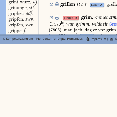
grint-wurz
stf.
,
grillen
stv.
s.
grëll
Lexer
grînunge
stf.
,
griphec
adj.
,
grim
,
-mmes
stm
FindeB
gripfen
swv.
,
b
I. 573
)
wut,
grimm,
wildheit
Gre
kripfen
swv.
,
(7805).
man
jach,
daʒ
er
vor
grim
grippe
f.
,
Loh.
5726.
vgl.
grimme
st
grippel
Lexer
©
Kompetenzzentrum - Trier Center for Digital Humanities
|
Impressum
|
Ko
grimmen;
grîs
adj. swm.
,
grîs-bart
stm.
,
grîse
swm.
,
grim
,
grimme
ad
FindeB
grîse
stf.
,
ib.
)
grimm,
unfreundlich,
schreckl
grîsen
swv.
,
(
gegensatz
zu
genædec)
Lamp.
Har
grisen
swv.
,
Walth.
Konr.
(
Engelh.
1432.
2747.
grisgen
swv.
,
3893.
4106.
6248.
23260
).
En.
325,
grîs-ge-var
adj.
,
Strick.
Mart.
(
lies
163,44)
Heinz.
8
gris-gram
stm.
,
u.
oft
bei
Mgb.
s.
Pfeiff.
624
f.
also
gris-gramen
swv.
,
was
der
schnee
Chr.
5.
180,12.
gr
gris-grammen
swv.
,
colica
Voc.
1482.
comp.
grimmer
gris-gramen
stn.
,
Mgb.
146,7.
sup.
grimmest
ib.
146,
grammen
stn.
,
grimme
des
muotes
noch
des
her
gris-grimmen
swv.
,