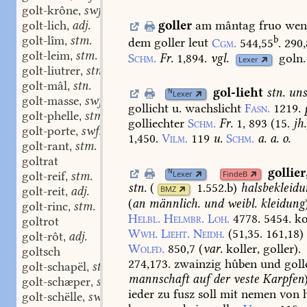
golt-krône
swf.
,
golt-lich
adj.
goller
am
mântag
fruo
wen
,
golt-lîm
stm.
b
,
dem
goller
leut
Cgm.
544,55
.
290,
golt-leim
stm.
,
Schm.
Fr.
1,894.
vgl.
goln.
Lexer
golt-liutrer
stm.
,
golt-mâl
stn.
,
gol-lieht
stn.
uns
N
Lexer
golt-masse
swf.
,
gollicht
u.
wachslicht
Fasn.
1219.
golt-phelle
stm.
,
golliechter
Schm.
Fr.
1,
893
(15.
jh.
golt-porte
swf.
,
1,450.
Vilm.
119
u.
Schm.
a.
a.
o.
golt-rant
stm.
,
goltrat
gollier
N
Lexer
FindeB
golt-reif
stm.
,
stn.
(
1.552.b
)
halsbekleidu
golt-reit
adj.
BMZ
,
(
an
männlich.
und
weibl.
kleidung
golt-rinc
stm.
,
Helbl.
Helmbr.
Loh.
4778.
5454.
ko
goltrot
Wwh.
Lieht.
Neidh.
(51,35.
161,18)
golt-rôt
adj.
,
Wolfd.
850,7
(
var.
koller,
goller).
goltsch
274,173.
zwainzig
hûben
und
goll
golt-schapël
stn.
,
mannschaft
auf
der
veste
Karpfen
golt-schæper
stm.
,
ieder
zu
fusz
soll
mit
nemen
von
h
golt-schëlle
swf.
,