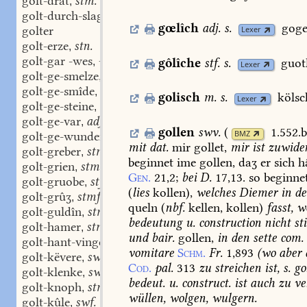
golt-drât
stm.
,
golt-durch-slagen
part. adj.
,
gœlîch
adj.
s.
goge
golter
Lexer
golt-erze
stn.
,
golt-gar -wes
-wes adj.
gôlîche
stf.
s.
guot
,
Lexer
golt-ge-smelze
stn.
,
golt-ge-smîde
stn.
,
golisch
m.
s.
kölsc
Lexer
golt-ge-steine
stn.
,
golt-ge-var
adj.
,
gollen
swv.
(
1.552.
BMZ
golt-ge-wunden
part. adj.
,
mit
dat.
mir
gollet,
mir
ist
zuwider
golt-greber
stm.
,
beginnet
ime
gollen,
daʒ
er
sich
h
golt-grien
stm.
,
Gen.
21,2;
bei
D.
17,13.
so
beginne
golt-gruobe
stf.
,
(
lies
kollen),
welches
Diemer
in
de
golt-grûʒ
stmf.
,
queln
(
nbf.
kellen,
kollen)
fasst,
w
golt-guldîn
stm.
,
bedeutung
u.
construction
nicht
st
golt-hamer
stm.
,
und
bair.
gollen,
in
den
sette
com.
golt-hant-vingerlîn
stn.
,
vomitare
Schm.
Fr.
1,893
(
wo
aber
golt-këvere
swm.
,
Cod.
pal.
313
zu
streichen
ist,
s.
gol
golt-klenke
swf.
,
bedeut.
u.
construct.
ist
auch
zu
ver
golt-knoph
stm.
,
wüllen,
wolgen,
wulgern.
golt-kûle
swf.
,