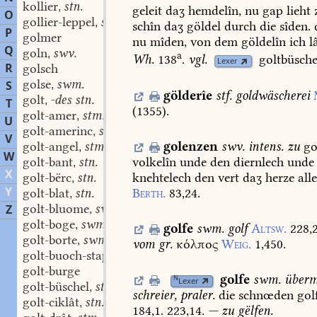
kollier
stn.
,
geleit
daʒ
hemdelîn,
nu
gap
lieht
O
gollier-leppel
stn.
,
schîn
daʒ
göldel
durch
die
sîden.
P
golmer
nu
mîden,
von
dem
göldelîn
ich
l
Q
goln
swv.
,
a
Wh.
138
.
vgl.
goltbüsche
Lexer
R
golsch
golse
swm.
S
,
gölderîe
stf.
goldwäscherei
golt
-des stn.
,
T
(
1355
).
golt-amer
stm.
,
U
golt-amerinc
stm.
,
V
golenzen
swv.
intens.
zu
go
golt-angel
stm.
,
W
volkelîn
unde
den
diernlech
unde
golt-bant
stn.
,
X
knehtelech
den
vert
daʒ
herze
all
golt-bërc
stn.
,
Y
Berth.
83,24.
golt-blat
stn.
,
golt-bluome
swmf.
Z
,
golt-boge
swm.
,
golfe
swm.
golf
Altsw.
228,2
golt-borte
swm.
,
vom
gr.
κόλπος
Weig.
1,450.
golt-buoch-stap
stm.
,
golt-burge
golfe
swm.
überm
N
Lexer
golt-büschel
stn.
,
schreier,
praler.
die
schnœden
gol
golt-ciklât
stn.
,
184,1.
223,14.
—
zu
gëlfen.