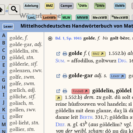
1
2
Adelung
BMZ
Campe
DWb
DWb
ElsWb
N
LmL
LothWb
MLW
MNWB
MeckWB
MeckWB
Mittelhochdeutsches Handwörterbuch von Mat
Lexer
A
golde
f.
,
golde
,
f.
bis
golt-bërc
,
Bd. 1, Sp. 1045
B
golde-gar
adj.
,
C
göldelîn
stn.
,
golde
f.
(
1.552.b
)
al
BMZ
göldel
stn.
D
,
Sum.
=
affodillus,
goltwurz
Dfg.
1
gölderîe
stf.
,
E
golenzen
swv.
,
F
golde-gar
adj.
s.
g
golfe
swm.
Lexer
,
G
golfe
swm.
,
H
gœlîch
adj.
göldelîn
,
göldel
,
FindeB
I
gôlîche
stf.
1.552.b
)
dem.
zu
golt.
dû
solt
,
J
golisch
m.
reine
hûsfrouwen
wol
handeln;
sî
,
K
gollen
swv.
göldelîn
mit
dem
glanze,
daʒ
lâ
di
,
goller
danne
leit
Berth.
331,7
;
göldelîn
a
L
gol-lieht
stn.
b
,
M
Dief.
n.
gl.
43
(
aus
göldelîm?
vgl.
gollier
stn.
,
von
der
weibl.
scham:
dô
nu
diu
kü
N