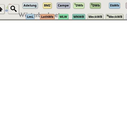
1
2
Adelung
BMZ
Campe
DWb
DWb
ElsWb
N
LmL
LothWb
MLW
MNWB
MeckWB
MeckWB