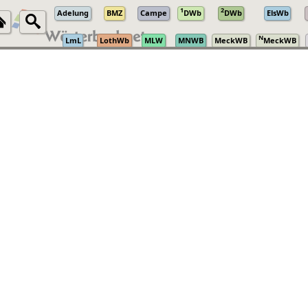
1
2
Adelung
BMZ
Campe
DWb
DWb
ElsWb
N
LmL
LothWb
MLW
MNWB
MeckWB
MeckWB