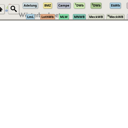
1
2
Adelung
BMZ
Campe
DWb
DWb
ElsWb
N
LmL
LothWb
MLW
MNWB
MeckWB
MeckWB