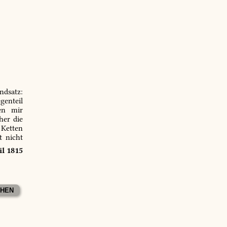
ndsatz:
genteil
en mir
er die
 Ketten
t nicht
il 1815