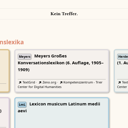
Kein Treffer.
nslexika
Meyers Großes
Meyers
Herde
Konversationslexikon (6. Auflage, 1905–
(1. A
1909)
TextGrid
·
Zeno.org
·
Kompetenzzentrum - Trier
Tex
Center for Digital Humanities
Center 
Lexicon musicum Latinum medii
LmL
)
aevi