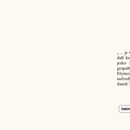
„ … je
daß ke
jedes
gespal
Etymol
aufzuf
damit.