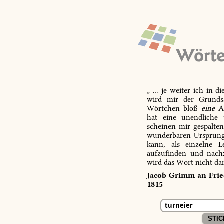
„ … je weiter ich in d
wird mir der Grundsa
Wörtchen bloß
eine
Ab
hat eine unendliche 
scheinen mir gespalte
wunderbaren Ursprungs
kann, als einzelne L
aufzufinden und nachz
wird das Wort nicht da
Jacob Grimm an Fried
1815