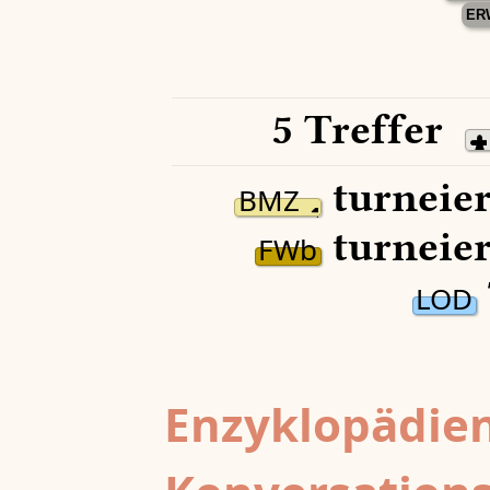
ER
5 Treffer
turneier
BMZ
turneier
FWb
LOD
Enzyklopädien