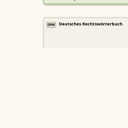
Deutsches Rechtswörterbuch
DRW
Heidelberger Akademie der Wissenschaften
Etymologisches Wörterbuch de
EWA
Althochdeutschen
Sächsische Akademie der Wissenschaften zu Leipzig