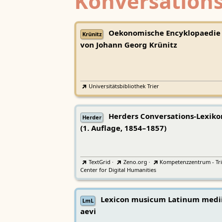
Konversations
Oekonomische Encyklopaedie
Krünitz
von Johann Georg Krünitz
Universitätsbibliothek Trier
Herders Conversations-Lexiko
Herder
(1. Auflage, 1854–1857)
TextGrid
·
Zeno.org
·
Kompetenzzentrum - Tri
Center for Digital Humanities
Lexicon musicum Latinum medi
LmL
aevi