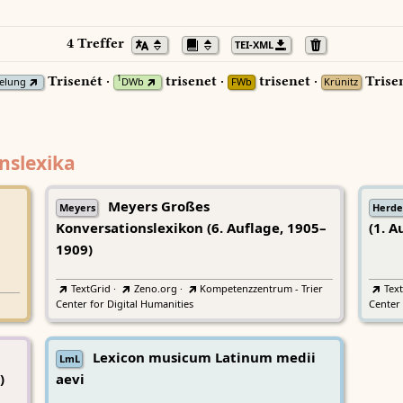
4 Treffer
TEI-XML
Trisenét ·
trisenet ·
trisenet ·
Trise
1
elung
DWb
FWb
Krünitz
nslexika
Meyers Großes
Meyers
Herde
Konversationslexikon (6. Auflage, 1905–
(1. A
1909)
TextGrid
·
Zeno.org
·
Kompetenzzentrum - Trier
Tex
Center for Digital Humanities
Center 
Lexicon musicum Latinum medii
LmL
)
aevi