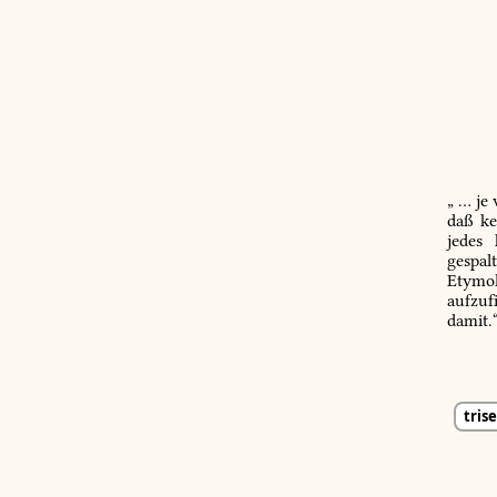
„ … je
daß ke
jedes
gespal
Etymol
aufzuf
damit.