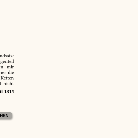
ndsatz:
genteil
en mir
er die
 Ketten
t nicht
il 1815