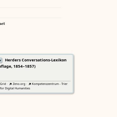
net
Herders Conversations-Lexikon
r
uflage, 1854–1857)
tGrid
·
Zeno.org
·
Kompetenzzentrum - Trier
for Digital Humanities