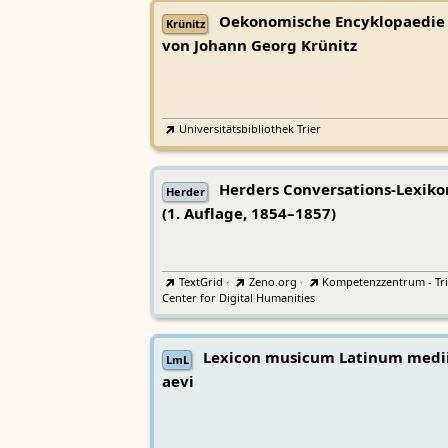
Oekonomische Encyklopaedie
Krünitz
von Johann Georg Krünitz
Universitätsbibliothek Trier
Herders Conversations-Lexiko
Herder
(1. Auflage, 1854–1857)
TextGrid
·
Zeno.org
·
Kompetenzzentrum - Tri
Center for Digital Humanities
Lexicon musicum Latinum medi
LmL
aevi