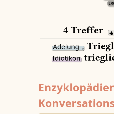
ER
4 Treffer
Triegl
Adelung
triegli
Idiotikon
Enzyklopädien
Konversations