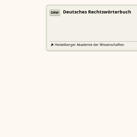
Deutsches Rechtswörterbuch
DRW
Heidelberger Akademie der Wissenschaften
Etymologisches Wörterbuch de
EWA
Althochdeutschen
Sächsische Akademie der Wissenschaften zu Leipzig
Althochdeutsches Wörterbuch
AWb