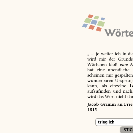
„ … je weiter ich in d
wird mir der Grundsa
Wörtchen bloß
eine
Ab
hat eine unendliche 
scheinen mir gespalte
wunderbaren Ursprungs
kann, als einzelne L
aufzufinden und nachz
wird das Wort nicht da
Jacob Grimm an Fried
1815