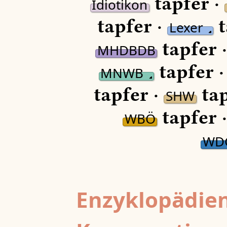
tapfer ·
Idiotikon
tapfer ·
t
Lexer
tapfer 
MHDBDB
tapfer 
MNWB
tapfer ·
tap
SHW
tapfer 
WBÖ
WD
Enzyklopädien