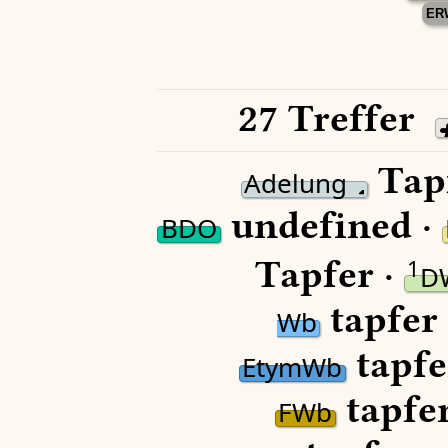
ER
27 Treffer
Tapf
Adelung
undefined ·
BDO
Tapfer ·
1
D
tapfer
Wb
tapfe
EtymWb
tapfer
FWb