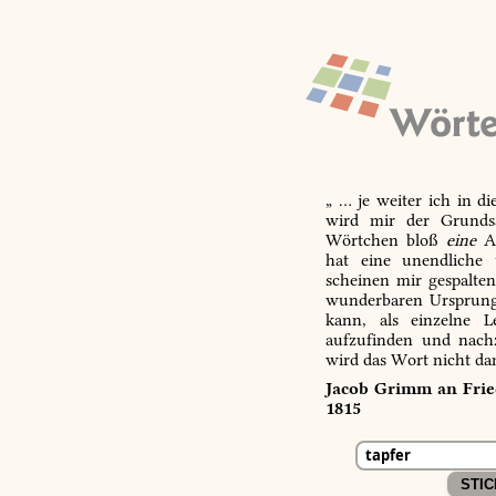
„ … je weiter ich in d
wird mir der Grundsa
Wörtchen bloß
eine
Ab
hat eine unendliche 
scheinen mir gespalte
wunderbaren Ursprungs
kann, als einzelne L
aufzufinden und nachz
wird das Wort nicht da
Jacob Grimm an Fried
1815