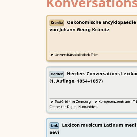
Konversations
Oekonomische Encyklopaedie
Krünitz
von Johann Georg Krünitz
Universitätsbibliothek Trier
Herders Conversations-Lexiko
Herder
(1. Auflage, 1854–1857)
TextGrid
·
Zeno.org
·
Kompetenzzentrum - Tri
Center for Digital Humanities
Lexicon musicum Latinum medi
LmL
aevi