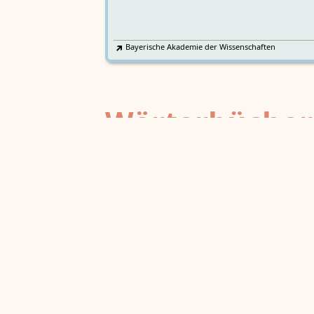
Bayerische Akademie der Wissenschaften
Wörterbücher
Sprachgeschi
epochenübergreifend
Deutsches Wörterbuch von Jac
2
DWb
Grimm und Wilhelm Grimm /
Neubearbeitung (A–F)
Berlin-Brandenburgische Akademie der
Wissenschaften
·
Niedersächsische Akademie der
Wissenschaften zu Göttingen
·
Kompetenzzentrum 