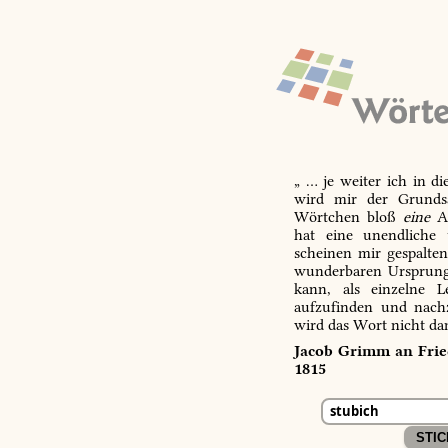
„ … je weiter ich in d
wird mir der Grundsa
Wörtchen bloß
eine
Ab
hat eine unendliche 
scheinen mir gespalte
wunderbaren Ursprungs
kann, als einzelne L
aufzufinden und nachz
wird das Wort nicht da
Jacob Grimm an Fried
1815