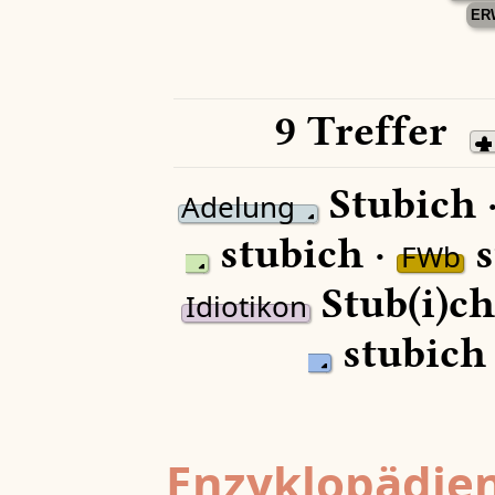
ER
9 Treffer
Stubich 
Adelung
stubich ·
s
FWb
Stub(i)ch
Idiotikon
stubich
Enzyklopädien