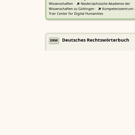
Wissenschaften
·
Niedersächsische Akademie der
Wissenschaften zu Göttingen
·
Kompetenzzentrum 
Trier Center for Digital Humanities
Deutsches Rechtswörterbuch
DRW
Heidelberger Akademie der Wissenschaften
Etymologisches Wörterbuch de
EWA
Althochdeutschen
Sächsische Akademie der Wissenschaften zu Leipzig