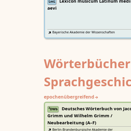
Lexicon musicum Latinum medi
LmL
aevi
Bayerische Akademie der Wissenschaften
Wörterbücher
Sprachgeschi
epochenübergreifend
Deutsches Wörterbuch von Jac
2
DWb
Grimm und Wilhelm Grimm /
Neubearbeitung (A–F)
Berlin-Brandenburgische Akademie der