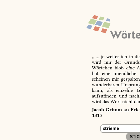
„ … je weiter ich in d
wird mir der Grundsa
Wörtchen bloß
eine
Ab
hat eine unendliche 
scheinen mir gespalte
wunderbaren Ursprungs
kann, als einzelne L
aufzufinden und nachz
wird das Wort nicht da
Jacob Grimm an Fried
1815