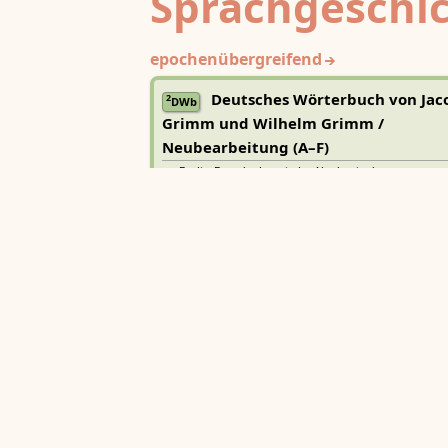
Sprachgeschi
epochenübergreifend
Deutsches Wörterbuch von Jac
2
DWb
Grimm und Wilhelm Grimm /
Neubearbeitung (A–F)
Berlin-Brandenburgische Akademie der
Wissenschaften
·
Niedersächsische Akademie der
Wissenschaften zu Göttingen
·
Kompetenzzentrum 
Trier Center for Digital Humanities
Deutsches Rechtswörterbuch
DRW
Heidelberger Akademie der Wissenschaften