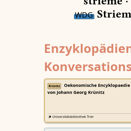
strieme 
Striem
WDG
Enzyklopädien
Konversations
Oekonomische Encyklopaedie
Krünitz
von Johann Georg Krünitz
Universitätsbibliothek Trier