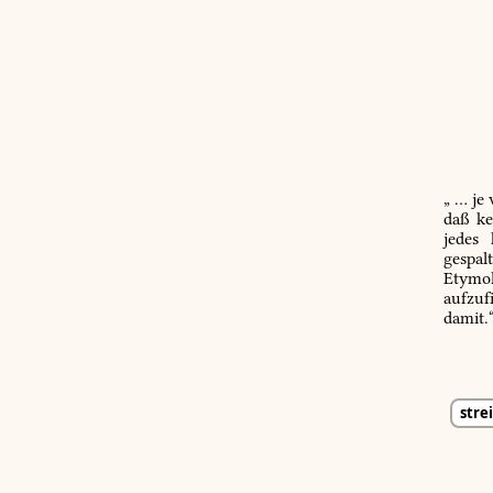
„ … je
daß ke
jedes
gespal
Etymol
aufzuf
damit.