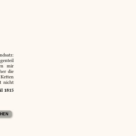
ndsatz:
genteil
en mir
er die
 Ketten
t nicht
il 1815