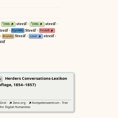
·
streif ·
streif ·
1
1
DWb
DWb
reif ·
Streif ·
EtymWb
FindeB
 ·
Streif ·
streif ·
Krünitz
Lexer
ēīf
Herders Conversations-Lexikon
r
uflage, 1854–1857)
tGrid
·
Zeno.org
·
Kompetenzzentrum - Trier
for Digital Humanities