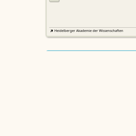
Heidelberger Akademie der Wissenschaften
Etymologisches Wörterbuch de
EWA
Althochdeutschen
Sächsische Akademie der Wissenschaften zu Leipzig
Althochdeutsches Wörterbuch
AWb