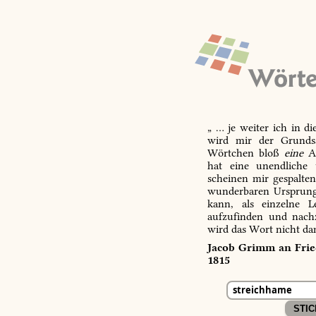
„ … je weiter ich in d
wird mir der Grundsa
Wörtchen bloß
eine
Ab
hat eine unendliche 
scheinen mir gespalte
wunderbaren Ursprungs
kann, als einzelne L
aufzufinden und nachz
wird das Wort nicht da
Jacob Grimm an Fried
1815