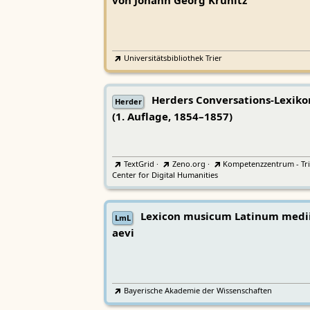
von Johann Georg Krünitz
Universitätsbibliothek Trier
Herders Conversations-Lexiko
Herder
(1. Auflage, 1854–1857)
TextGrid
·
Zeno.org
·
Kompetenzzentrum - Tri
Center for Digital Humanities
Lexicon musicum Latinum medi
LmL
aevi
Bayerische Akademie der Wissenschaften