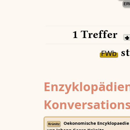
ER
1 Treffer
st
FWb
Enzyklopädien
Konversations
Oekonomische Encyklopaedie
Krünitz