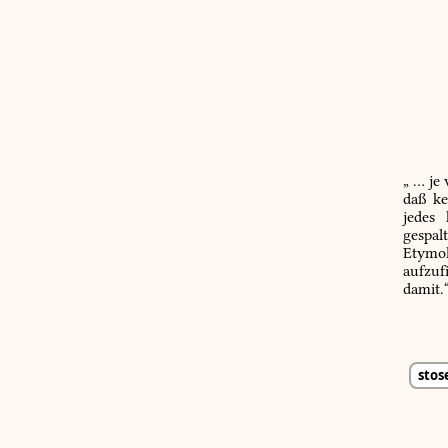
„ … je
daß ke
jedes
gespal
Etymol
aufzuf
damit.