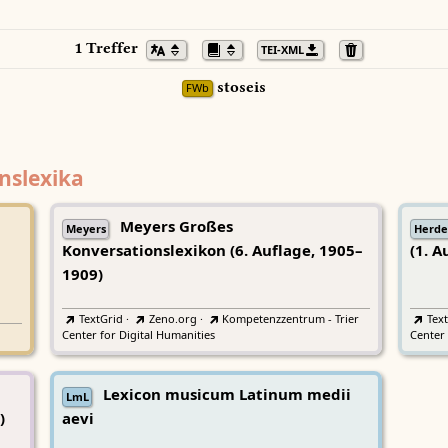
1 Treffer
TEI-XML
stoseis
FWb
nslexika
Meyers Großes
Meyers
Herde
Konversationslexikon (6. Auflage, 1905–
(1. A
1909)
TextGrid
·
Zeno.org
·
Kompetenzzentrum - Trier
Tex
Center for Digital Humanities
Center 
Lexicon musicum Latinum medii
LmL
)
aevi