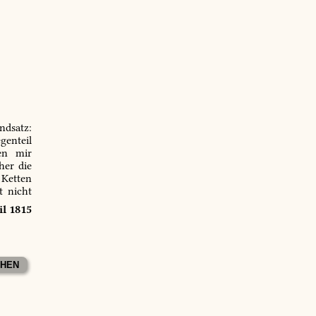
ndsatz:
genteil
en mir
er die
 Ketten
t nicht
il 1815