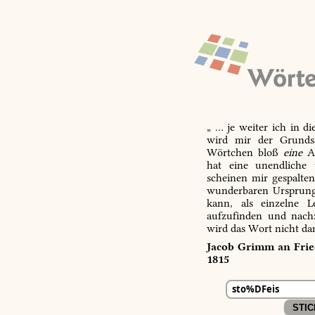
„ … je weiter ich in d
wird mir der Grundsa
Wörtchen bloß
eine
Ab
hat eine unendliche 
scheinen mir gespalte
wunderbaren Ursprungs
kann, als einzelne L
aufzufinden und nachz
wird das Wort nicht da
Jacob Grimm an Fried
1815