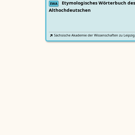
Etymologisches Wörterbuch de
EWA
Althochdeutschen
Sächsische Akademie der Wissenschaften zu Leipzig
Althochdeutsches Wörterbuch
AWb
Sächsische Akademie der Wissenschaften zu Leipzig
Mittelhochdeutsches
Lexer
Handwörterbuch von Matthias Lexer