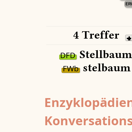
ER
4 Treffer
Stellbaum
DFD
stelbaum
FWb
Enzyklopädien
Konversations