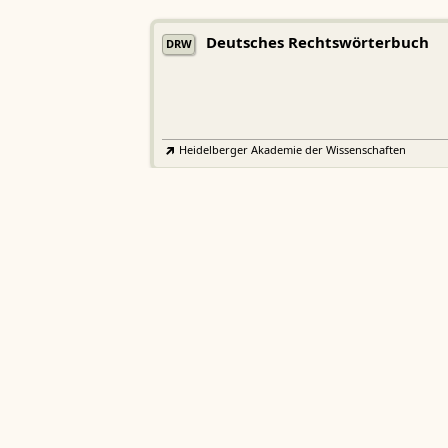
Deutsches Rechtswörterbuch
DRW
Heidelberger Akademie der Wissenschaften
Etymologisches Wörterbuch de
EWA
Althochdeutschen
Sächsische Akademie der Wissenschaften zu Leipzig
Althochdeutsches Wörterbuch
AWb