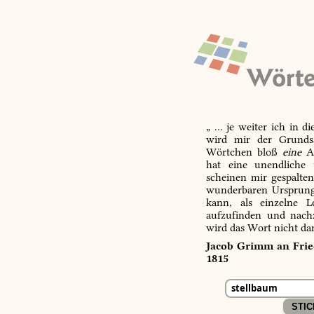
„ … je weiter ich in d
wird mir der Grundsa
Wörtchen bloß
eine
Ab
hat eine unendliche 
scheinen mir gespalte
wunderbaren Ursprungs
kann, als einzelne L
aufzufinden und nachz
wird das Wort nicht da
Jacob Grimm an Fried
1815