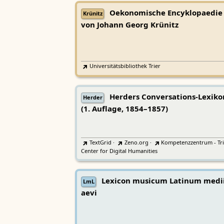
Oekonomische Encyklopaedie
Krünitz
von Johann Georg Krünitz
Universitätsbibliothek Trier
Herders Conversations-Lexiko
Herder
(1. Auflage, 1854–1857)
TextGrid
·
Zeno.org
·
Kompetenzzentrum - Tri
Center for Digital Humanities
Lexicon musicum Latinum medi
LmL
aevi