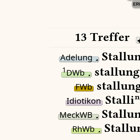
ER
13 Treffer
Stallun
Adelung
stallung
1
DWb
stallung
FWb
Stalliⁿ
Idiotikon
Stallun
MeckWB
Stallu
RhWb