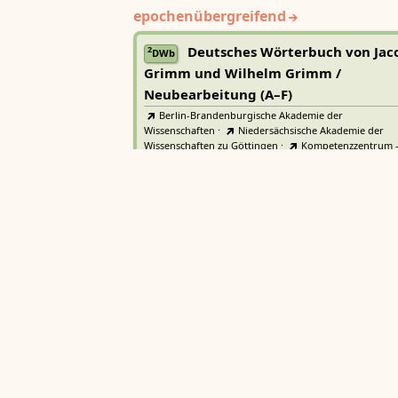
epochenübergreifend
Deutsches Wörterbuch von Jac
2
DWb
Grimm und Wilhelm Grimm /
Neubearbeitung (A–F)
Berlin-Brandenburgische Akademie der
Wissenschaften
·
Niedersächsische Akademie der
Wissenschaften zu Göttingen
·
Kompetenzzentrum 
Trier Center for Digital Humanities
Deutsches Rechtswörterbuch
DRW
Heidelberger Akademie der Wissenschaften