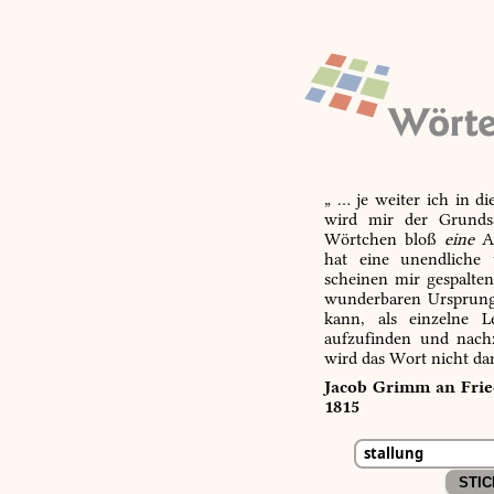
„ … je weiter ich in d
wird mir der Grundsa
Wörtchen bloß
eine
Ab
hat eine unendliche 
scheinen mir gespalte
wunderbaren Ursprungs
kann, als einzelne L
aufzufinden und nachz
wird das Wort nicht da
Jacob Grimm an Fried
1815