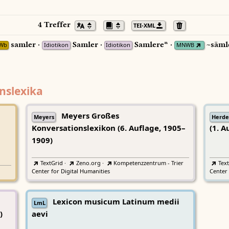
4 Treffer
TEI-XML
samler ·
Samler ·
Samlereⁿ ·
~sāml
Wb
Idiotikon
Idiotikon
MNWB
nslexika
Meyers Großes
Meyers
Herde
Konversationslexikon (6. Auflage, 1905–
(1. A
1909)
TextGrid
·
Zeno.org
·
Kompetenzzentrum - Trier
Tex
Center for Digital Humanities
Center 
Lexicon musicum Latinum medii
LmL
)
aevi