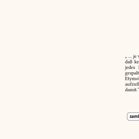
„ … je
daß ke
jedes
gespal
Etymol
aufzuf
damit.