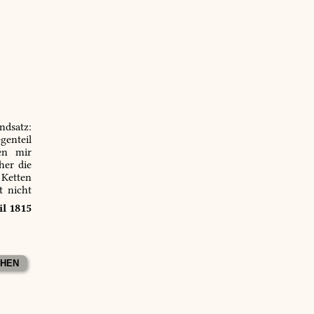
ndsatz:
genteil
en mir
er die
 Ketten
t nicht
il 1815