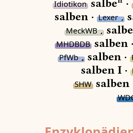
salbeⁿ ·
Idiotikon
salben ·
s
Lexer
salbe
MeckWB
salben 
MHDBDB
salben ·
PfWb
salben I ·
salben 
SHW
WD
Enzyklopädien