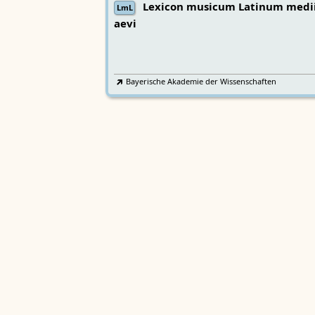
Lexicon musicum Latinum medi
LmL
aevi
Bayerische Akademie der Wissenschaften
Wörterbücher
Sprachgeschi
epochenübergreifend
Deutsches Wörterbuch von Jac
2
DWb
Grimm und Wilhelm Grimm /
Neubearbeitung (A–F)