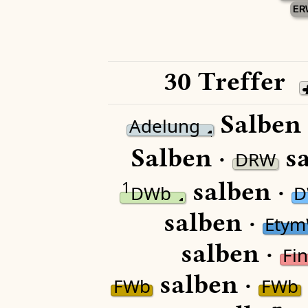
ER
30 Treffer
Salben
Adelung
Salben ·
sa
DRW
salben ·
1
DWb
D
salben ·
Ety
salben ·
Fi
salben ·
FWb
FWb