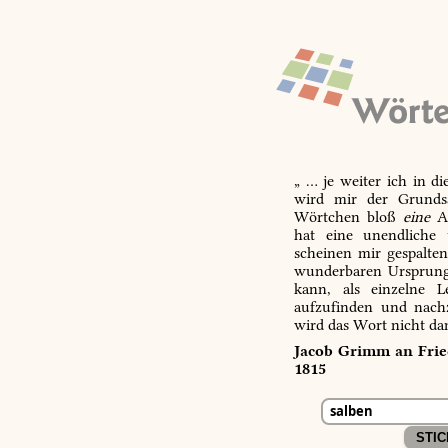
„ … je weiter ich in d
wird mir der Grundsa
Wörtchen bloß
eine
Ab
hat eine unendliche 
scheinen mir gespalte
wunderbaren Ursprungs
kann, als einzelne L
aufzufinden und nachz
wird das Wort nicht da
Jacob Grimm an Fried
1815