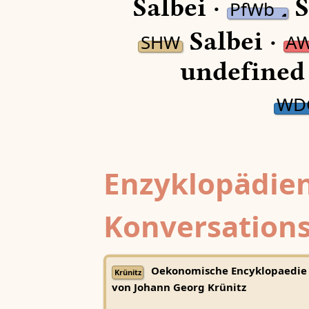
Salbei ·
S
PfWb
Salbei ·
SHW
A
undefined
WD
Enzyklopädien
Konversations
Oekonomische Encyklopaedie
Krünitz
von Johann Georg Krünitz