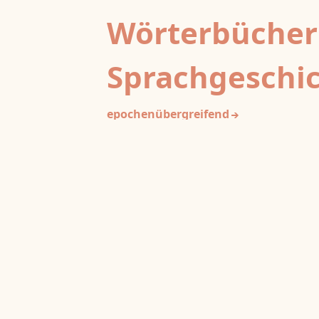
Wörterbücher
Sprachgeschi
epochenübergreifend
Deutsches Wörterbuch von Jac
2
DWb
Grimm und Wilhelm Grimm /
Neubearbeitung (A–F)
Berlin-Brandenburgische Akademie der
Wissenschaften
·
Niedersächsische Akademie der
Wissenschaften zu Göttingen
·
Kompetenzzentrum 
Trier Center for Digital Humanities
Deutsches Rechtswörterbuch
DRW