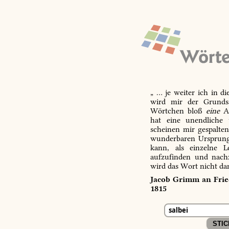
„ … je weiter ich in d
wird mir der Grundsa
Wörtchen bloß
eine
Ab
hat eine unendliche 
scheinen mir gespalte
wunderbaren Ursprungs
kann, als einzelne L
aufzufinden und nachz
wird das Wort nicht da
Jacob Grimm an Fried
1815