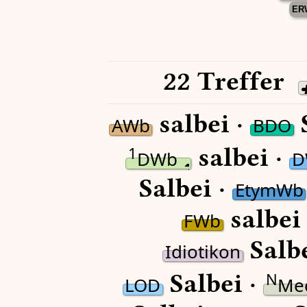
ER
22 Treffer
salbei ·
S
AWb
BDO
salbei ·
1
DWb
D
Salbei ·
EtymWb
salbei
FWb
Salbe
Idiotikon
Salbei ·
N
LOD
Me