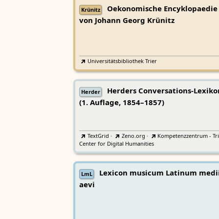
Oekonomische Encyklopaedie
Krünitz
von Johann Georg Krünitz
Universitätsbibliothek Trier
Herders Conversations-Lexiko
Herder
(1. Auflage, 1854–1857)
TextGrid
·
Zeno.org
·
Kompetenzzentrum - Tri
Center for Digital Humanities
Lexicon musicum Latinum medi
LmL
aevi