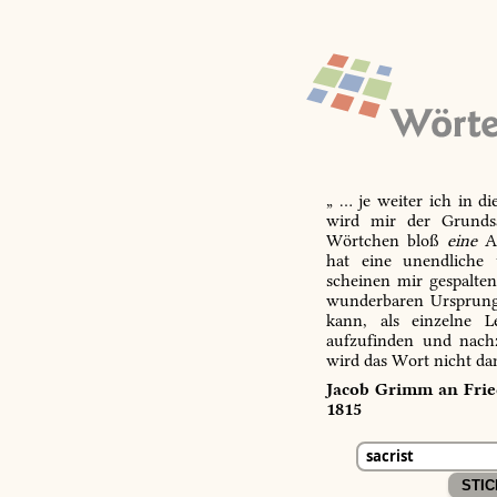
„ … je weiter ich in d
wird mir der Grundsa
Wörtchen bloß
eine
Ab
hat eine unendliche 
scheinen mir gespalte
wunderbaren Ursprungs
kann, als einzelne L
aufzufinden und nachz
wird das Wort nicht da
Jacob Grimm an Fried
1815