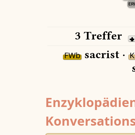
ER
3 Treffer
sacrist ·
FWb
K
s
Enzyklopädien
Konversations