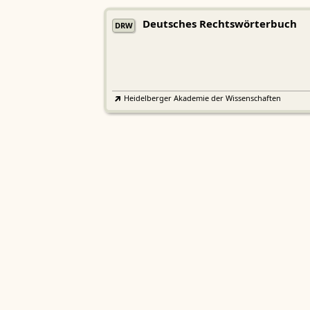
Deutsches Rechtswörterbuch
DRW
Heidelberger Akademie der Wissenschaften
Etymologisches Wörterbuch de
EWA
Althochdeutschen
Sächsische Akademie der Wissenschaften zu Leipzig
Althochdeutsches Wörterbuch
AWb