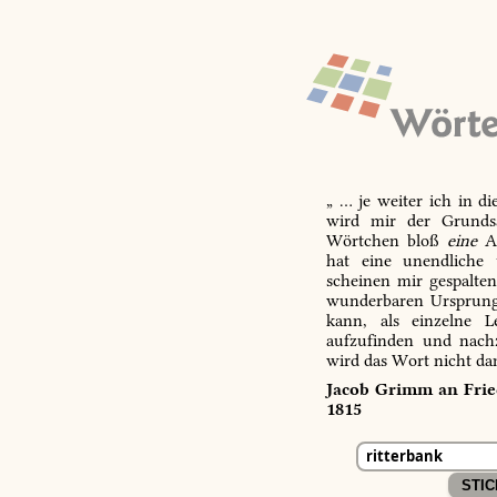
„ … je weiter ich in d
wird mir der Grundsa
Wörtchen bloß
eine
Ab
hat eine unendliche 
scheinen mir gespalte
wunderbaren Ursprungs
kann, als einzelne L
aufzufinden und nachz
wird das Wort nicht da
Jacob Grimm an Fried
1815