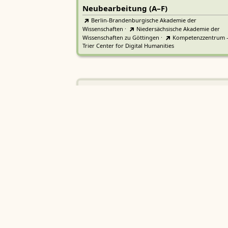
Neubearbeitung (A–F)
Berlin-Brandenburgische Akademie der
Wissenschaften
·
Niedersächsische Akademie der
Wissenschaften zu Göttingen
·
Kompetenzzentrum 
Trier Center for Digital Humanities
Deutsches Rechtswörterbuch
DRW
Heidelberger Akademie der Wissenschaften
Etymologisches Wörterbuch de
EWA
Althochdeutschen