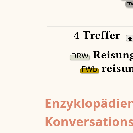
ER
4 Treffer
Reisung
DRW
reisun
FWb
Enzyklopädien
Konversations