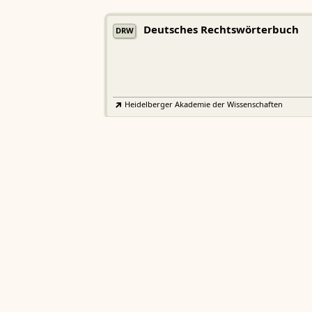
Deutsches Rechtswörterbuch
DRW
Heidelberger Akademie der Wissenschaften
Etymologisches Wörterbuch de
EWA
Althochdeutschen
Sächsische Akademie der Wissenschaften zu Leipzig
Althochdeutsches Wörterbuch
AWb