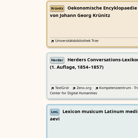
Oekonomische Encyklopaedie
Krünitz
von Johann Georg Krünitz
Universitätsbibliothek Trier
Herders Conversations-Lexiko
Herder
(1. Auflage, 1854–1857)
TextGrid
·
Zeno.org
·
Kompetenzzentrum - Tri
Center for Digital Humanities
Lexicon musicum Latinum medi
LmL
aevi