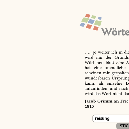
„ … je weiter ich in d
wird mir der Grundsa
Wörtchen bloß
eine
Ab
hat eine unendliche 
scheinen mir gespalte
wunderbaren Ursprungs
kann, als einzelne L
aufzufinden und nachz
wird das Wort nicht da
Jacob Grimm an Fried
1815