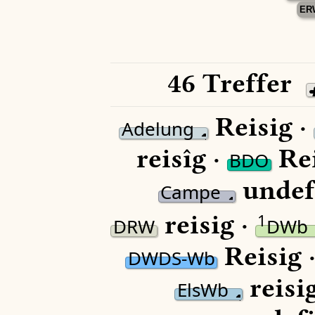
ER
46 Treffer
Reisig ·
Adelung
reisîg ·
Rei
BDO
undef
Campe
reisig ·
1
DRW
DWb
Reisig 
DWDS-Wb
reisi
ElsWb