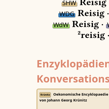
Reisig
SHW
Reisig 
WDG
Reisig ·
WdW
²reisig 
Enzyklopädien
Konversations
Oekonomische Encyklopaedie
Krünitz
von Johann Georg Krünitz