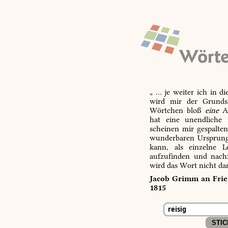
„ … je weiter ich in d
wird mir der Grundsa
Wörtchen bloß
eine
Ab
hat eine unendliche 
scheinen mir gespalte
wunderbaren Ursprungs
kann, als einzelne L
aufzufinden und nachz
wird das Wort nicht da
Jacob Grimm an Fried
1815