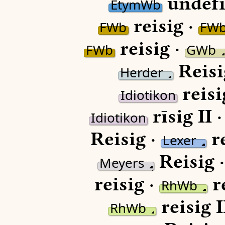
undefi
EtymWb
reisig ·
FWb
FW
reisig ·
FWb
GWb
Reisi
Herder
reisi
Idiotikon
rīsig II 
Idiotikon
Reisig ·
re
Lexer
Reisig 
Meyers
reisig ·
r
RhWb
reisig I
RhWb