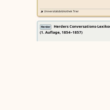
Universitätsbibliothek Trier
Herders Conversations-Lexiko
Herder
(1. Auflage, 1854–1857)
TextGrid
·
Zeno.org
·
Kompetenzzentrum - Tri
Center for Digital Humanities
Lexicon musicum Latinum medi
LmL
aevi
Bayerische Akademie der Wissenschaften