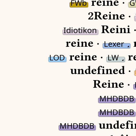
reine ·
FWb
G
2Reine ·
Reini 
Idiotikon
reine ·
r
Lexer
reine ·
re
LOD
LW
undefined ·
Reine ·
MHDBDB
MHDBDB
undefi
MHDBDB