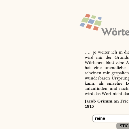
„ … je weiter ich in d
wird mir der Grundsa
Wörtchen bloß
eine
Ab
hat eine unendliche 
scheinen mir gespalte
wunderbaren Ursprungs
kann, als einzelne L
aufzufinden und nachz
wird das Wort nicht da
Jacob Grimm an Fried
1815