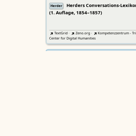
Herders Conversations-Lexiko
Herder
(1. Auflage, 1854–1857)
TextGrid
·
Zeno.org
·
Kompetenzzentrum - Tri
Center for Digital Humanities
Lexicon musicum Latinum medi
LmL
aevi
Bayerische Akademie der Wissenschaften
Wörterbücher