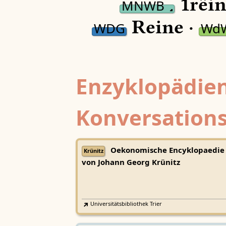
1rêin
MNWB
Reine ·
WDG
Wd
Enzyklopädien
Konversations
Oekonomische Encyklopaedie
Krünitz
von Johann Georg Krünitz
Universitätsbibliothek Trier