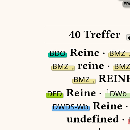
ER
40 Treffer
Reine ·
BDO
BMZ
reine ·
BMZ
BM
REINE
BMZ
Reine ·
1
DFD
DWb
Reine 
DWDS-Wb
undefined ·