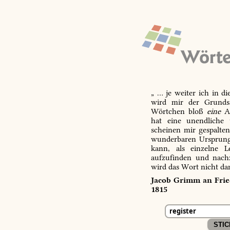
„ … je weiter ich in d
wird mir der Grundsa
Wörtchen bloß
eine
Ab
hat eine unendliche 
scheinen mir gespalte
wunderbaren Ursprungs
kann, als einzelne L
aufzufinden und nachz
wird das Wort nicht da
Jacob Grimm an Fried
1815