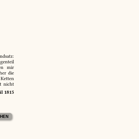
ndsatz:
genteil
en mir
er die
 Ketten
t nicht
il 1815