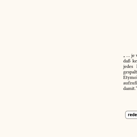
„ … je
daß ke
jedes
gespal
Etymol
aufzuf
damit.