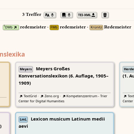
3 Treffer
TEI-XML
redemeister ·
redemeister ·
Redemeister
1
DWb
FWb
Krünitz
nslexika
Meyers Großes
Meyers
Herde
Konversationslexikon (6. Auflage, 1905–
(1. A
1909)
TextGrid
·
Zeno.org
·
Kompetenzzentrum - Trier
Tex
Center for Digital Humanities
Center 
Lexicon musicum Latinum medii
LmL
)
aevi