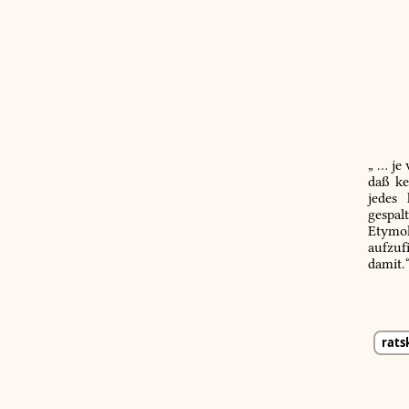
„ … je
daß ke
jedes
gespal
Etymol
aufzuf
damit.