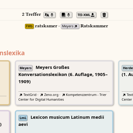
2 Treffer
TEI-XML
ratskamer ·
Ratskammer
FWb
Meyers
nslexika
Meyers Großes
Meyers
Herde
Konversationslexikon (6. Auflage, 1905–
(1. A
1909)
TextGrid
·
Zeno.org
·
Kompetenzzentrum - Trier
Tex
Center for Digital Humanities
Center 
Lexicon musicum Latinum medii
LmL
)
aevi