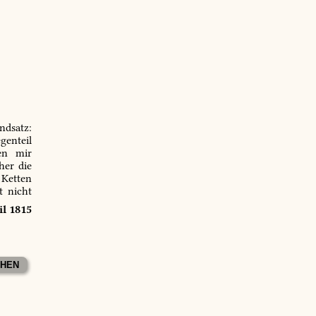
ndsatz:
genteil
en mir
er die
 Ketten
t nicht
il 1815