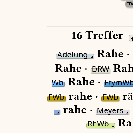
ER
16 Treffer
Rahe ·
Adelung
Rahe ·
Rah
DRW
Rahe ·
Wb
EtymW
rahe ·
rä
FWb
FWb
rahe ·
Meyers
Ra
RhWb