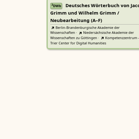
Deutsches Wörterbuch von Jac
2
DWb
Grimm und Wilhelm Grimm /
Neubearbeitung (A–F)
Berlin-Brandenburgische Akademie der
Wissenschaften
·
Niedersächsische Akademie der
Wissenschaften zu Göttingen
·
Kompetenzzentrum 
Trier Center for Digital Humanities
Deutsches Rechtswörterbuch
DRW
Heidelberger Akademie der Wissenschaften
Etymologisches Wörterbuch de
EWA
Althochdeutschen