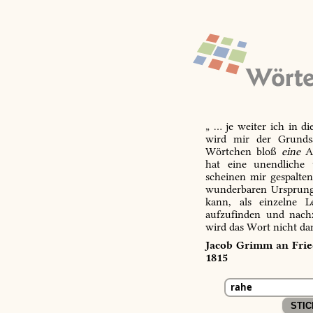
„ … je weiter ich in d
wird mir der Grundsa
Wörtchen bloß
eine
Ab
hat eine unendliche 
scheinen mir gespalte
wunderbaren Ursprungs
kann, als einzelne L
aufzufinden und nachz
wird das Wort nicht da
Jacob Grimm an Fried
1815