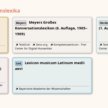
nslexika
Meyers Großes
Meyers
Herde
Konversationslexikon (6. Auflage, 1905–
(1. A
1909)
TextGrid
·
Zeno.org
·
Kompetenzzentrum - Trier
Tex
Center for Digital Humanities
Center 
Lexicon musicum Latinum medii
LmL
)
aevi
er
Bayerische Akademie der Wissenschaften