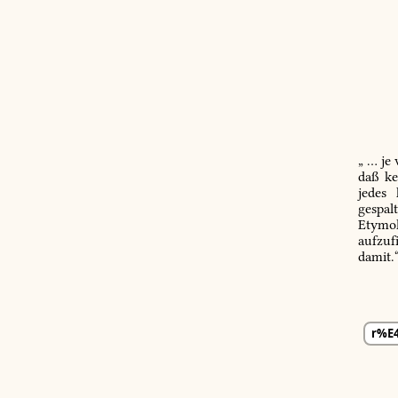
„ … je
daß ke
jedes
gespal
Etymol
aufzuf
damit.