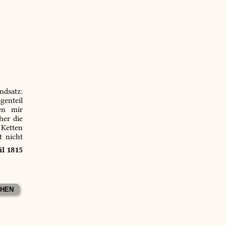
ndsatz:
genteil
en mir
er die
 Ketten
t nicht
il 1815