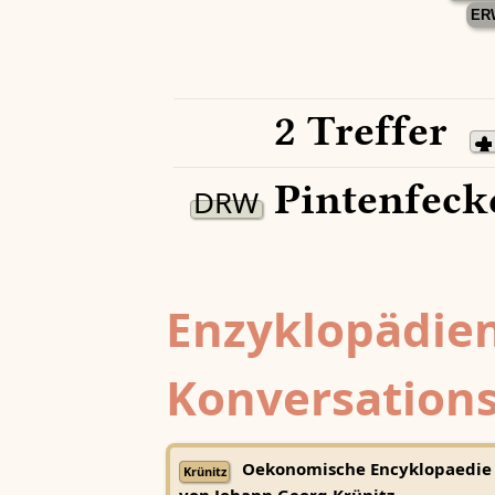
ER
2 Treffer
Pintenfeck
DRW
Enzyklopädien
Konversations
Oekonomische Encyklopaedie
Krünitz