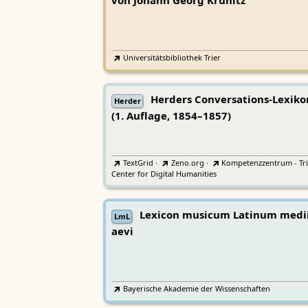
von Johann Georg Krünitz
Universitätsbibliothek Trier
Herders Conversations-Lexiko
Herder
(1. Auflage, 1854–1857)
TextGrid
·
Zeno.org
·
Kompetenzzentrum - Tri
Center for Digital Humanities
Lexicon musicum Latinum medi
LmL
aevi
Bayerische Akademie der Wissenschaften