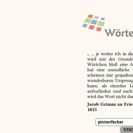
„ … je weiter ich in d
wird mir der Grundsa
Wörtchen bloß
eine
Ab
hat eine unendliche 
scheinen mir gespalte
wunderbaren Ursprungs
kann, als einzelne L
aufzufinden und nachz
wird das Wort nicht da
Jacob Grimm an Fried
1815