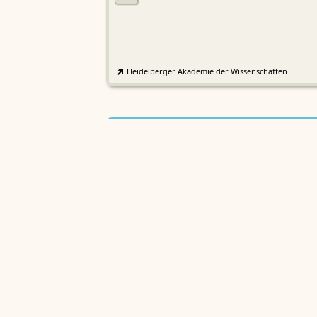
Heidelberger Akademie der Wissenschaften
Etymologisches Wörterbuch de
EWA
Althochdeutschen
Sächsische Akademie der Wissenschaften zu Leipzig
Althochdeutsches Wörterbuch
AWb