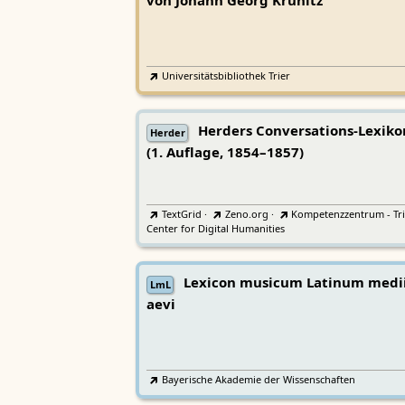
von Johann Georg Krünitz
Universitätsbibliothek Trier
Herders Conversations-Lexiko
Herder
(1. Auflage, 1854–1857)
TextGrid
·
Zeno.org
·
Kompetenzzentrum - Tri
Center for Digital Humanities
Lexicon musicum Latinum medi
LmL
aevi
Bayerische Akademie der Wissenschaften