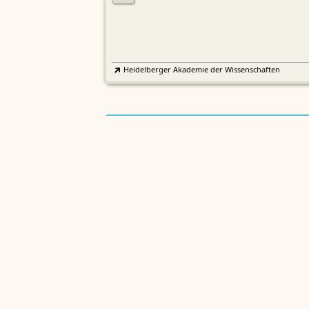
Heidelberger Akademie der Wissenschaften
Etymologisches Wörterbuch de
EWA
Althochdeutschen
Sächsische Akademie der Wissenschaften zu Leipzig
Althochdeutsches Wörterbuch
AWb