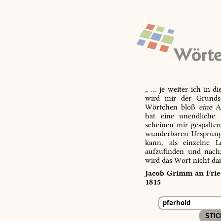
„ … je weiter ich in d
wird mir der Grundsa
Wörtchen bloß
eine
Ab
hat eine unendliche 
scheinen mir gespalte
wunderbaren Ursprungs
kann, als einzelne L
aufzufinden und nachz
wird das Wort nicht da
Jacob Grimm an Fried
1815