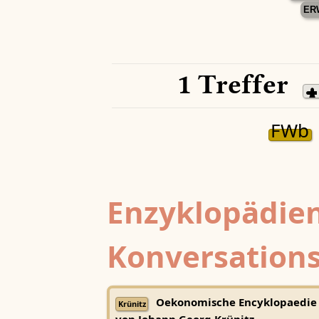
ER
1 Treffer
FWb
Enzyklopädien
Konversations
Oekonomische Encyklopaedie
Krünitz