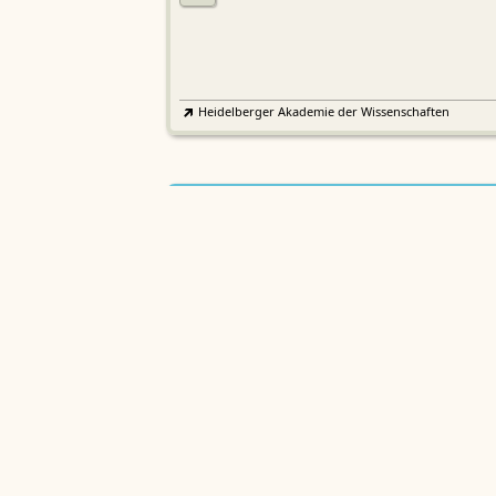
Heidelberger Akademie der Wissenschaften
Etymologisches Wörterbuch de
EWA
Althochdeutschen
Sächsische Akademie der Wissenschaften zu Leipzig
Althochdeutsches Wörterbuch
AWb