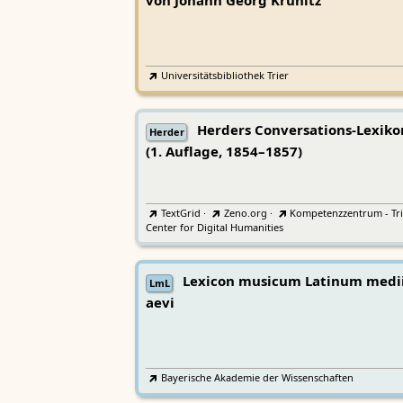
von Johann Georg Krünitz
Universitätsbibliothek Trier
Herders Conversations-Lexiko
Herder
(1. Auflage, 1854–1857)
TextGrid
·
Zeno.org
·
Kompetenzzentrum - Tri
Center for Digital Humanities
Lexicon musicum Latinum medi
LmL
aevi
Bayerische Akademie der Wissenschaften