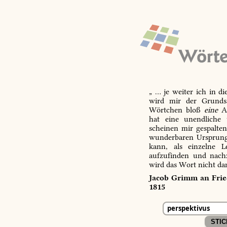
„ … je weiter ich in d
wird mir der Grundsa
Wörtchen bloß
eine
Ab
hat eine unendliche 
scheinen mir gespalte
wunderbaren Ursprungs
kann, als einzelne L
aufzufinden und nachz
wird das Wort nicht da
Jacob Grimm an Fried
1815