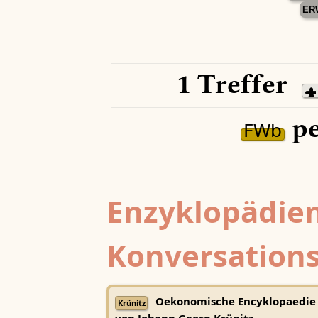
ER
1 Treffer
pe
FWb
Enzyklopädien
Konversations
Oekonomische Encyklopaedie
Krünitz