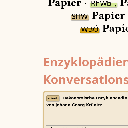
Papier ·
P
RhWb
Papier 
SHW
Papíe
WBÖ
Enzyklopädien
Konversations
Oekonomische Encyklopaedie
Krünitz
von Johann Georg Krünitz