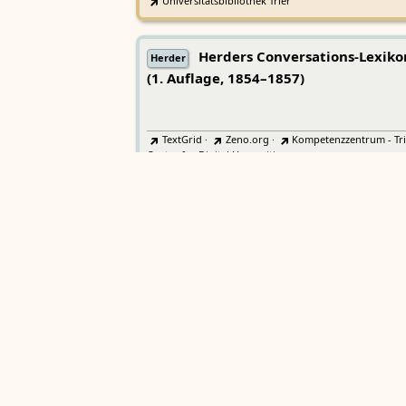
Universitätsbibliothek Trier
Herders Conversations-Lexiko
Herder
(1. Auflage, 1854–1857)
TextGrid
·
Zeno.org
·
Kompetenzzentrum - Tri
Center for Digital Humanities
Lexicon musicum Latinum medi
LmL
aevi
Bayerische Akademie der Wissenschaften
Wörterbücher