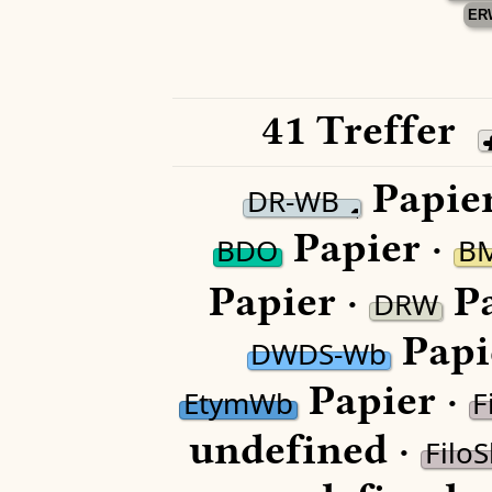
ER
41 Treffer
Papier
DR-WB
Papier ·
BDO
B
Papier ·
Pa
DRW
Papi
DWDS-Wb
Papier ·
EtymWb
F
undefined ·
FiloS