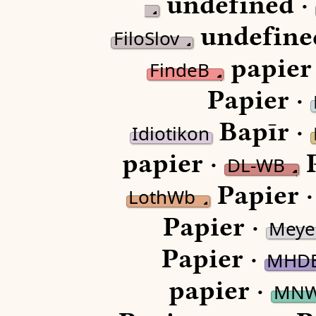
undefined ·
undefine
FiloSlov
papier
FindeB
Papier ·
Bapīr ·
Idiotikon
papier ·
P
DL-WB
Papier 
LothWb
Papier ·
Meye
Papier ·
MHD
papier ·
MN