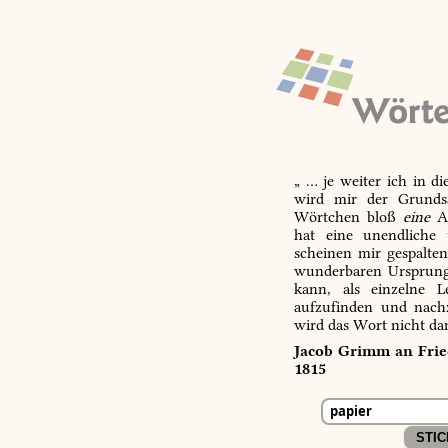
„ … je weiter ich in d
wird mir der Grundsa
Wörtchen bloß
eine
Ab
hat eine unendliche 
scheinen mir gespalte
wunderbaren Ursprungs
kann, als einzelne L
aufzufinden und nachz
wird das Wort nicht da
Jacob Grimm an Fried
1815