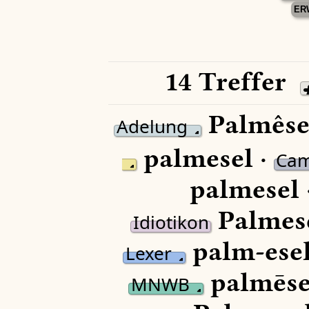
ER
14 Treffer
Palmêse
Adelung
palmesel ·
Ca
palmesel 
Palmese
Idiotikon
palm-esel
Lexer
palmēse
MNWB