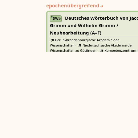
epochenübergreifend
Deutsches Wörterbuch von Jac
2
DWb
Grimm und Wilhelm Grimm /
Neubearbeitung (A–F)
Berlin-Brandenburgische Akademie der
Wissenschaften
·
Niedersächsische Akademie der
Wissenschaften zu Göttingen
·
Kompetenzzentrum 
Trier Center for Digital Humanities
Deutsches Rechtswörterbuch
DRW
Heidelberger Akademie der Wissenschaften