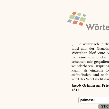
„ … je weiter ich in d
wird mir der Grundsa
Wörtchen bloß
eine
Ab
hat eine unendliche 
scheinen mir gespalte
wunderbaren Ursprungs
kann, als einzelne L
aufzufinden und nachz
wird das Wort nicht da
Jacob Grimm an Fried
1815