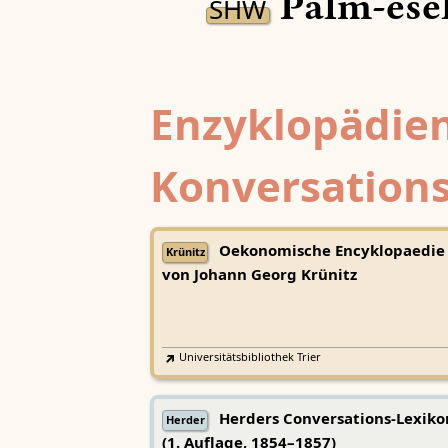
Palm-esel
SHW
Enzyklopädien
Konversations
Oekonomische Encyklopaedie
Krünitz
von Johann Georg Krünitz
Universitätsbibliothek Trier
Herders Conversations-Lexiko
Herder
(1. Auflage, 1854–1857)