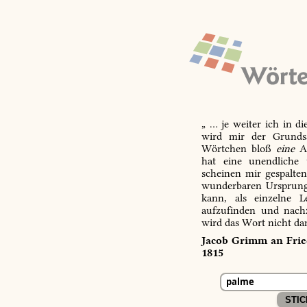
„ … je weiter ich in d
wird mir der Grundsa
Wörtchen bloß
eine
Ab
hat eine unendliche 
scheinen mir gespalte
wunderbaren Ursprungs
kann, als einzelne L
aufzufinden und nachz
wird das Wort nicht da
Jacob Grimm an Fried
1815