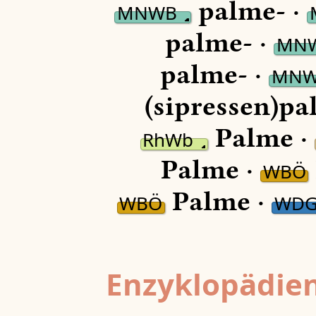
palme- ·
MNWB
palme- ·
MN
palme- ·
MN
(sipressen)pa
Palme ·
RhWb
Palme ·
WBÖ
Palme ·
WBÖ
WD
Enzyklopädien