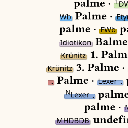
palme ·
1
D
Palme ·
Wb
Et
palme ·
p
FWb
Balme
Idiotikon
1. Palm
Krünitz
3. Palme ·
Krünitz
Palme ·
Lexer
palme
N
Lexer
palme ·
undefi
MHDBDB