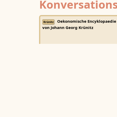
Konversations
Oekonomische Encyklopaedie
Krünitz
von Johann Georg Krünitz
Universitätsbibliothek Trier
Herders Conversations-Lexiko
Herder
(1. Auflage, 1854–1857)
TextGrid
·
Zeno.org
·
Kompetenzzentrum - Tri
Center for Digital Humanities
Lexicon musicum Latinum medi
LmL
aevi