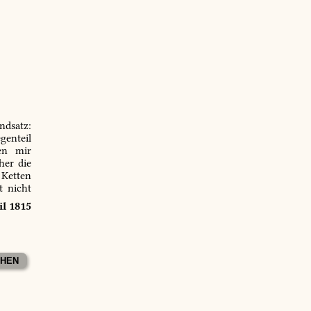
ndsatz:
genteil
en mir
er die
 Ketten
t nicht
il 1815