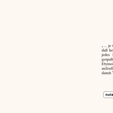
„ … je
daß ke
jedes
gespal
Etymol
aufzuf
damit.