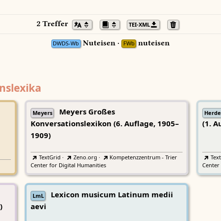
2 Treffer
TEI-XML
Nuteisen ·
nuteisen
DWDS-Wb
FWb
nslexika
Meyers Großes
Meyers
Herde
Konversationslexikon (6. Auflage, 1905–
(1. A
1909)
TextGrid
·
Zeno.org
·
Kompetenzzentrum - Trier
Tex
Center for Digital Humanities
Center 
Lexicon musicum Latinum medii
LmL
)
aevi