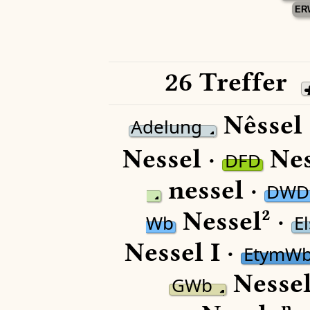
ER
26 Treffer
Nêssel 
Adelung
Nessel ·
Nes
DFD
nessel ·
DWD
Nessel² ·
Wb
E
Nessel I ·
EtymW
Nessel
GWb