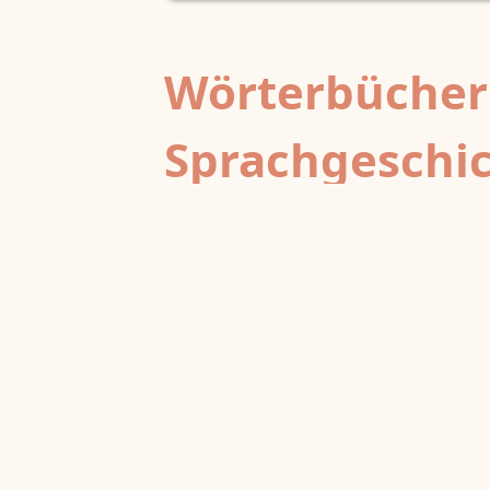
Wörterbücher
Sprachgeschi
epochenübergreifend
Deutsches Wörterbuch von Jac
2
DWb
Grimm und Wilhelm Grimm /
Neubearbeitung (A–F)
Berlin-Brandenburgische Akademie der
Wissenschaften
·
Niedersächsische Akademie der
Wissenschaften zu Göttingen
·
Kompetenzzentrum 
Trier Center for Digital Humanities