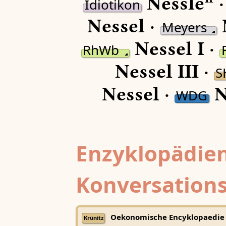
Nessleⁿ 
Idiotikon
Nessel ·
Meyers
Nessel I ·
RhWb
Nessel III ·
S
Nessel ·
N
WDG
Enzyklopädien
Konversations
Oekonomische Encyklopaedie
Krünitz