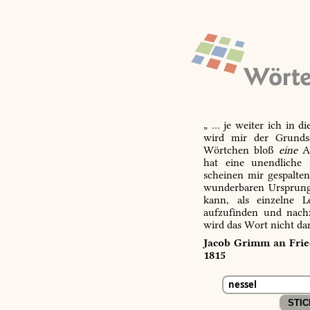
„ … je weiter ich in d
wird mir der Grundsa
Wörtchen bloß
eine
Ab
hat eine unendliche 
scheinen mir gespalte
wunderbaren Ursprungs
kann, als einzelne L
aufzufinden und nachz
wird das Wort nicht da
Jacob Grimm an Fried
1815